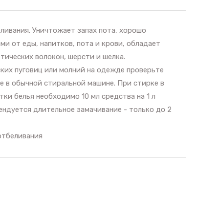
ливания. Уничтожает запах пота, хорошо
и от еды, напитков, пота и крови, обладает
тических волокон, шерсти и шелка.
ских пуговиц или молний на одежде проверьте
ке в обычной стиральной машине. При стирке в
ки белья необходимо 10 мл средства на 1 л
мендуется длительное замачивание - только до 2
отбеливания