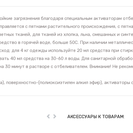
ойкие загрязнения благодаря специальным активаторам отбе
равляется с пятнами растительного происхождения, с пятнам
ных тканей, для тканей из хлопка, льна, смешанных и синте
редство в горячей воде, больше 50С. При наличии металличе
асход: для 4 кг одежды используйте 20 мл средства при стир
ть 40 мл средства на 30-60 л воды. Для санитарной обработ
на 30 минут в растворе с отбеливателем. Внимание! Не реко
а), поверхностно-(полиоксиэтилен алкил эфир), активаторы 
АКСЕССУАРЫ К ТОВАРАМ:
Пред
Далее