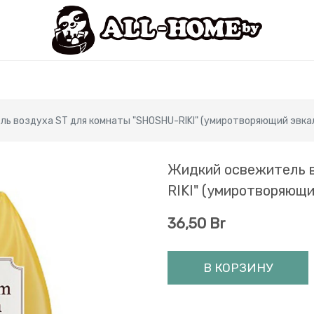
ь воздуха ST для комнаты "SHOSHU-RIKI" (умиротворяющий эвкали
Жидкий освежитель 
RIKI" (умиротворяющи
36,50
Br
В КОРЗИНУ