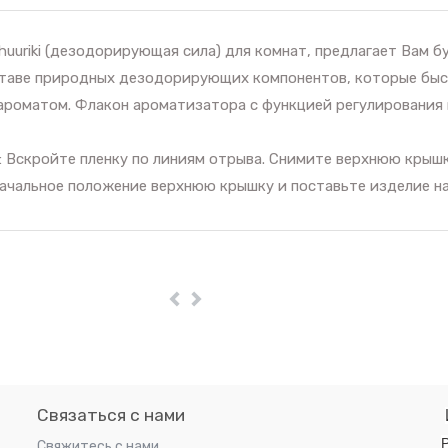
riki (дезодорирующая сила) для комнат, предлагает Вам бу
ставе природных дезодорирующих компонентов, которые быс
м ароматом. Флакон ароматизатора с функцией регулировани
: Вскройте пленку по линиям отрыва. Снимите верхнюю крышк
оначальное положение верхнюю крышку и поставьте изделие н
Пред
Далее
Связаться с нами
Р
Свяжитесь с нами