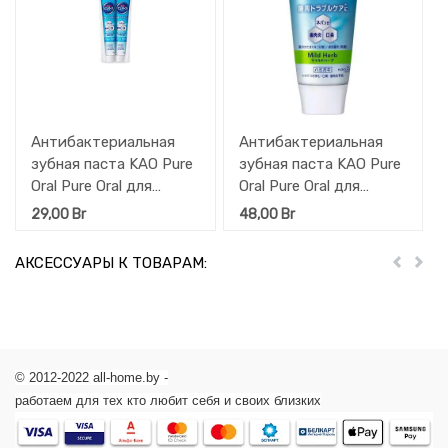
Антибактериальная
Антибактериальная
зубная паста KAO Pure
зубная паста KAO Pure
Oral Pure Oral для
Oral Pure Oral для
профилактики кариеса
профилактики кариеса
29,00
Br
48,00
Br
и гингивита ,
и гингивита , Свежая
Кристальная мята,
трава, туба 115 г
АКСЕССУАРЫ К ТОВАРАМ:
Пред
Дал
туба 2 х 30 г
© 2012-2022 all-home.by -
работаем для тех кто любит себя и своих близких