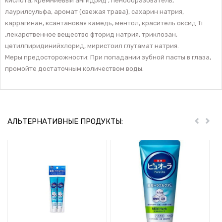
кислота, кремниевый ангидрид , пенообразователь,
лаурилсульфа, аромат (свежая трава), сахарин натрия,
каррагинан, ксантановая камедь, ментол, краситель оксид Ti
,лекарственное вещество фторид натрия, триклозан,
цетилпиридинийхлорид, миристоил глутамат натрия.
Меры предосторожности: При попадании зубной пасты в глаза,
промойте достаточным количеством воды.
АЛЬТЕРНАТИВНЫЕ ПРОДУКТЫ:
Пред
Дал