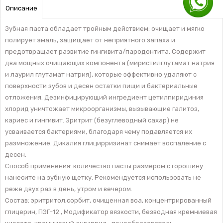
Описание
Зубная паста обладает тройным действием: очищает и мягко
полирует эмаль, защищает от неприятного запаха и
предотвращает развитие гингивита/пародонтита. Содержит
два мощных очищающих компонента (миристилглутамат натрия
и лаурил глутамат натрия), которые эффективно удаляют с
поверхности зубов и десен остатки пищи и бактериальные
отложения. Дезинфицирующий ингредиент цетилпиридиния
хлорид уничтожает микроорганизмы, вызывающие галитоз,
кариес и гингивит. Эритрит (безуглеводный сахар) не
усваивается бактериями, благодаря чему подавляется их
размножение. Дикалия глицирризинат снимает воспаление с
десен.
Способ применения: количество пасты размером с горошину
нанесите на зубную щетку. Рекомендуется использовать не
реже двух раз в день, утром и вечером.
Состав: эритритол,сорбит, очищенная воа, концентрированный
глицерин, ПЭГ-12 , Модификатор вязкости, безводная кремниевая