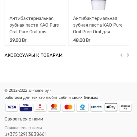
Антибактериальная
Антибактериальная
зубная паста KAO Pure
зубная паста KAO Pure
Oral Pure Oral для
Oral Pure Oral для
профилактики кариеса
профилактики кариеса
29,00
Br
48,00
Br
и гингивита ,
и гингивита, Дикая
Кристальная мята,
мята, туба 115 гр.
АКСЕССУАРЫ К ТОВАРАМ:
Пред
Дал
туба 2 х 30 г
© 2012-2022 all-home.by -
работаем для тех кто любит себя и своих близких
Связаться с нами
Свяжитесь с нами
+375 (29) 3838661