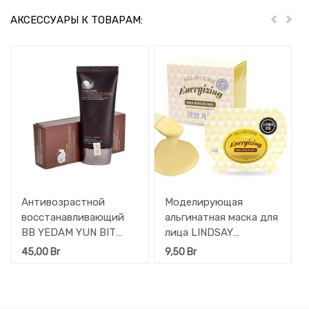
АКСЕССУАРЫ К ТОВАРАМ:
Пред
Дал
Антивозрастной
Моделирующая
восстанавливающий
альгинатная маска для
ВВ YEDAM YUN BIT
лица LINDSAY
праймер для лица с
(омоложение и
45,00
Br
9,50
Br
фильтратом муцина
регенерация кожи), 26
улитки, 50 мл
г