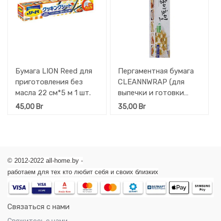
Бумага LION Reed для
Пергаментная бумага
приготовления без
CLEANNWRAP (для
масла 22 см*5 м 1 шт.
выпечки и готовки
пищи без масла) 30 см.
45,00
Br
35,00
Br
*20 м. 1 шт.
© 2012-2022 all-home.by -
работаем для тех кто любит себя и своих близких
Связаться с нами