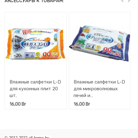
АКСЕССУАРЫ К ТОВАРАМ:
Пред
Дал
Влажные салфетки L-D
Влажные салфетки L-D
для кухонных плит 20
для микроволновых
шт.
печей и
холодильников 20 шт.
16,00
Br
16,00
Br
© 2012-2022 all-home.by -