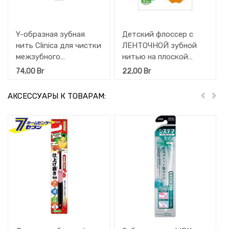
Y-образная зубная
Детский флоссер с
нить Clinica для чистки
ЛЕНТОЧНОЙ зубной
межзубного
нитью на плоской
пространства 30 шт
ручке EBISU (с 2 лет)
74,00
Br
22,00
Br
30 шт
АКСЕССУАРЫ К ТОВАРАМ:
Пред
Дал