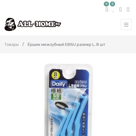
0
0
Товары
Ёршик межзубный EBISU размер L, 8 шт