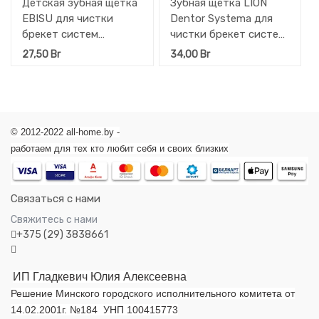
Детская зубная щётка
Зубная щетка LION
EBISU для чистки
Dentor Systema для
брекет систем
чистки брекет систем
(мягкая) 1 шт
1 шт
27,50
Br
34,00
Br
© 2012-2022 all-home.by -
работаем для тех кто любит себя и своих близких
Связаться с нами
Свяжитесь с нами
+375 (29) 3838661
ИП Гладкевич Юлия Алексеевна
Решение Минского городского исполнительного комитета от
14.02.2001г. №184 УНП 100415773