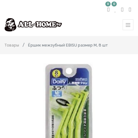
0
0
Товары
Ёршик межзубный EBISU размер M, 8 шт