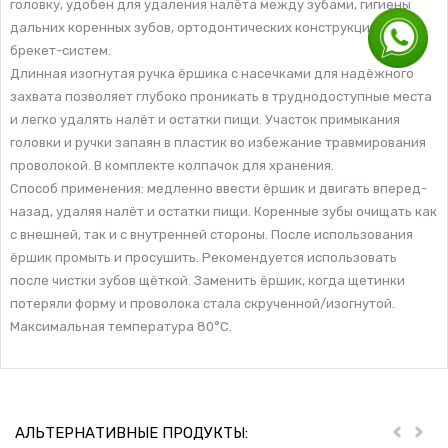
головку, удобен для удаления налёта между зубами, гигиены
дальних коренных зубов, ортодонтических конструкций и
брекет-систем.
Длинная изогнутая ручка ёршика с насечками для надёжного
захвата позволяет глубоко проникать в труднодоступные места
и легко удалять налёт и остатки пищи. Участок примыкания
головки и ручки запаян в пластик во избежание травмирования
проволокой. В комплекте колпачок для хранения.
Способ применения: медленно ввести ёршик и двигать вперед-
назад, удаляя налёт и остатки пищи. Коренные зубы очищать как
с внешней, так и с внутренней стороны. После использования
ёршик промыть и просушить. Рекомендуется использовать
после чистки зубов щёткой. Заменить ёршик, когда щетинки
потеряли форму и проволока стала скрученной/изогнутой.
Максимальная температура 80°С.
АЛЬТЕРНАТИВНЫЕ ПРОДУКТЫ:
Пред
Дал