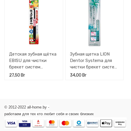
Детская зубная щётка
Зубная щетка LION
EBISU для чистки
Dentor Systema для
брекет систем
чистки брекет систем
(мягкая) 1 шт
1 шт
27,50
Br
34,00
Br
© 2012-2022 all-home.by -
работаем для тех кто любит себя и своих близких