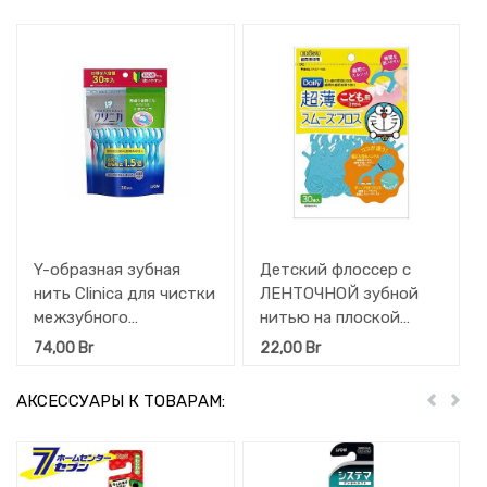
Y-образная зубная
Детский флоссер с
нить Clinica для чистки
ЛЕНТОЧНОЙ зубной
межзубного
нитью на плоской
пространства 30 шт
ручке EBISU (с 2 лет)
74,00
Br
22,00
Br
30 шт
АКСЕССУАРЫ К ТОВАРАМ:
Пред
Дал