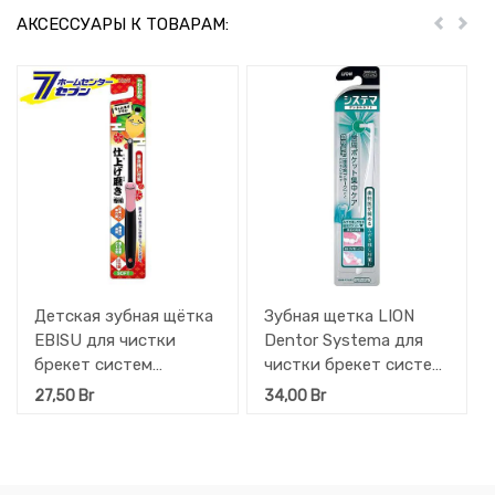
АКСЕССУАРЫ К ТОВАРАМ:
Пред
Дал
Детская зубная щётка
Зубная щетка LION
EBISU для чистки
Dentor Systema для
брекет систем
чистки брекет систем
(мягкая) 1 шт
1 шт
27,50
Br
34,00
Br