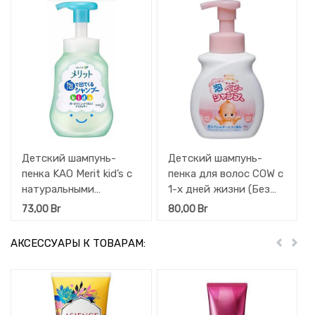
Детский шампунь-
Детский шампунь-
пенка KAO Merit kid’s с
пенка для волос COW с
натуральными
1-х дней жизни (Без
экстрактами
слез) Kewpie 350 мл.
73,00
Br
80,00
Br
Нежность
(слабокислотный, без
АКСЕССУАРЫ К ТОВАРАМ:
Пред
Дал
силиконов) 300 мл