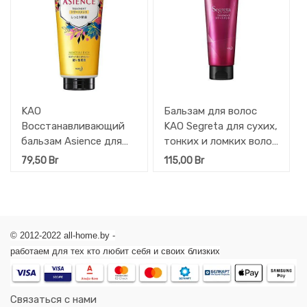
KAO
Бальзам для волос
Восстанавливающий
KAO Segreta для сухих,
бальзам Asience для
тонких и ломких волос
жёстких волос
"Объём и увлажнение"
79,50
Br
115,00
Br
Глубокое увлажнение и
180 гр
смягчение 180 гр
© 2012-2022 all-home.by -
работаем для тех кто любит себя и своих близких
Связаться с нами