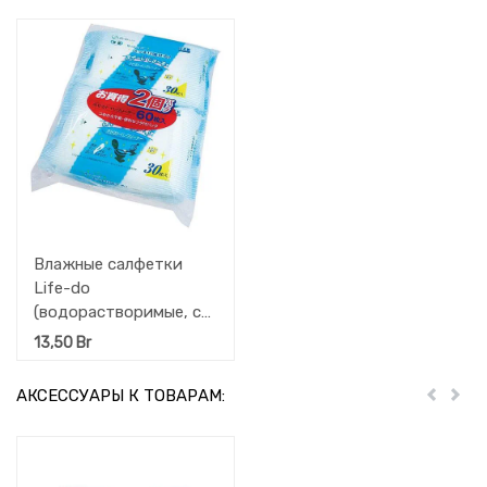
Влажные салфетки
Life-do
(водорастворимые, с
антибактериальным
13,50
Br
эффектом для уборки
в туалете, аромат
АКСЕССУАРЫ К ТОВАРАМ:
Пред
Дал
лимона) 30 шт.