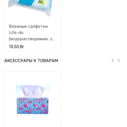
Влажные салфетки
Life-do
(водорастворимые, с
антибактериальным
13,50
Br
эффектом для уборки
в туалете, аромат
АКСЕССУАРЫ К ТОВАРАМ:
Пред
Дал
лимона) 30 шт.