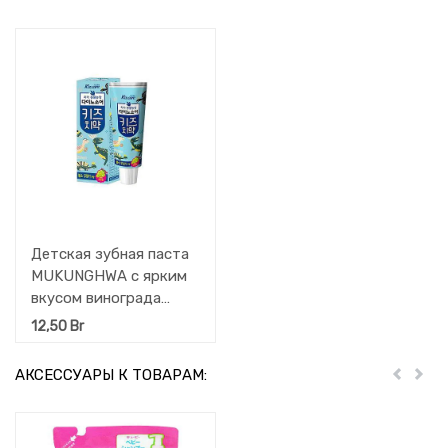
Детская зубная паста
MUKUNGHWA с ярким
вкусом винограда
«Kizcare» (без фтора)
12,50
Br
80 г
АКСЕССУАРЫ К ТОВАРАМ:
Пред
Дал