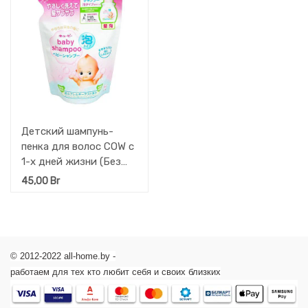
Детский шампунь-
пенка для волос COW с
1-х дней жизни (Без
слез) Kewpie МУ 300
45,00
Br
мл.
© 2012-2022 all-home.by -
работаем для тех кто любит себя и своих близких