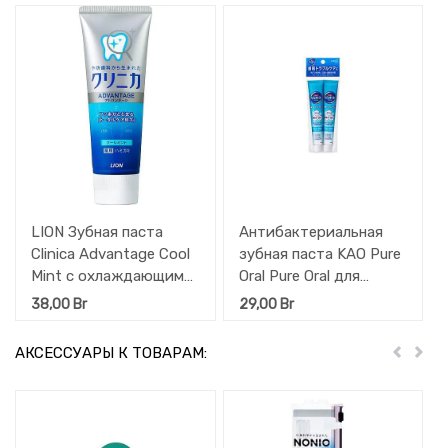
LION Зубная паста
Антибактериальная
Clinica Advantage Cool
зубная паста KAO Pure
Mint с охлаждающим
Oral Pure Oral для
ароматом мяты,
профилактики кариеса
38,00
Br
29,00
Br
вертикальная
и гингивита ,
туба,130гр
Кристальная мята,
АКСЕССУАРЫ К ТОВАРАМ:
Пред
Дал
туба 2 х 30 г