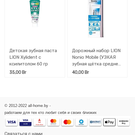
Детская зубная паста
Дорожный набор LION
LION Xylident с
Nonio Mobile (УЗКАЯ
ксилитолом 60 гр
зубная щётка средней
жёсткости и зубная
35,00
Br
40,00
Br
паста 30 гр)
© 2012-2022 all-home.by -
работаем для тех кто любит себя и своих близких
Связаться с нами