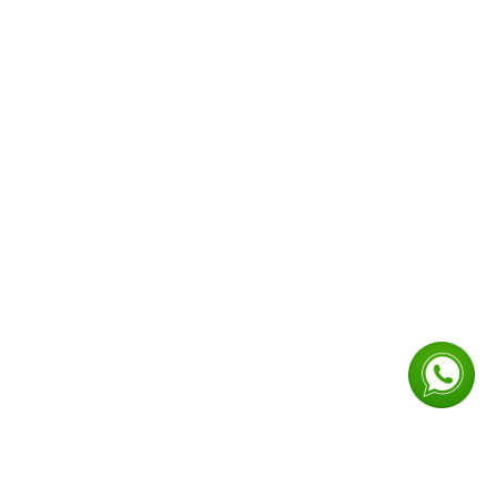
пени
ой
 виды
ии, при
льных
ксичных
детей к
ужающую