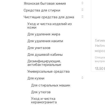
Японская бытовая химия
Средства для стирки
Чистящие средства для дома
Уход и чистка изделий из
кожи
Для удаления жира
Гигие
Для удаления накипи
Heitm
Для унитазов
мороз
Для душевой кабины
други
Специа
Дезинфицирующие,
внутре
антибактериальные
морози
13,50
Кроме т
Универсальные средства
для чис
кухне, 
Для кухни
ракови
печи, м
Для стиральных машин
удаляет
Для утюгов
Уход и чистка
керамогранита