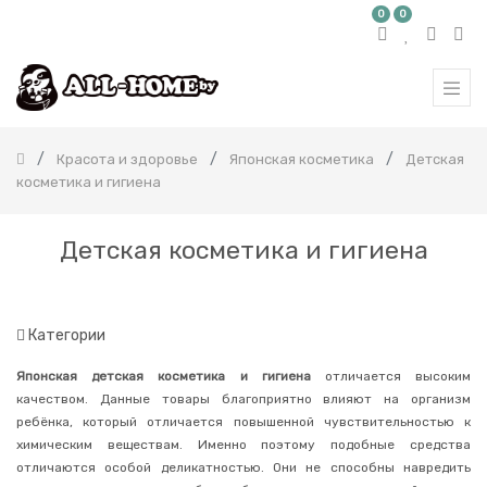
0
0
КАТЕГОРИЯ
ТОВАРОВ
Все
продукты
Красота и здоровье
Японская косметика
Детская
Бытовая
косметика и гигиена
химия
Красота
и
Детская косметика и гигиена
здоровье
Корейская
косметика
Японская
Категории
косметика
Ватные
Японская детская косметика и гигиена
отличается высоким
диски
качеством. Данные товары благоприятно влияют на организм
и
палочки
ребёнка, который отличается повышенной чувствительностью к
химическим веществам. Именно поэтому подобные средства
Средства
отличаются особой деликатностью. Они не способны навредить
для
снятия