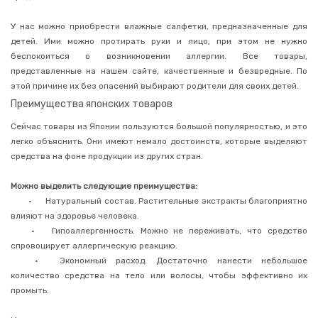
Маски
для
волос
У нас можно приобрести влажные салфетки, предназначенные для
Сыворотки,
детей. Ими можно протирать руки и лицо, при этом не нужно
спреи
беспокоиться о возникновении аллергии. Все товары,
для
представленные на нашем сайте, качественные и безвредные. По
волос
этой причине их без опасений выбирают родители для своих детей.
Зубные
Преимущества японских товаров
пасты
Зубные
Сейчас товары из Японии пользуются большой популярностью, и это
щетки
легко объяснить. Они имеют немало достоинств, которые выделяют
Зубные
средства на фоне продукции из других стран.
нити,
ершики
Можно выделить следующие преимущества:
Ополаскиватели
•
Натуральный состав. Растительные экстракты благоприятно
для
влияют на здоровье человека.
полости
рта
•
Гипоаллергенность. Можно не переживать, что средство
спровоцирует аллергическую реакцию.
Дезодоранты
и
•
Экономный расход. Достаточно нанести небольшое
антиперспиранты
количество средства на тело или волосы, чтобы эффективно их
Кремы
промыть.
для
рук