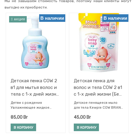
Мы не завышаем стоимость товаров, поэтому наши клиенты могут
Японские
выгодно их приобрести.
гели
для
В наличии
В наличии
душа
АКЦИЯ
Мыло
Мочалки
Станки
для
бритья
Средства
для
бритья
Средства
Детская пенка COW 2
Детская пенка для
после
в1 для мытья волос и
волос и тела COW 2 в1
бритья
тела с 1-х дней жизни
с 1-х дней жизни (Без
Интимная
(Без слез) Kewpie 400
слез) Kewpie 350 мл
гигиена
Детям с рождения
Детское пенящееся мыло
мл.
Увлажняющее жидкое
для тела Kewpie COW BRAND
Прокладки
мыло-пенка для тела с
подходит для ежедневного
85,00
Br
45,00
Br
дозатором, 400 —
ухода за кожей малыша. С
Детская
замечательное
мягкой моющей основой из
косметика
косметическое средство для
компонентов
В КОРЗИНУ
В КОРЗИНУ
и
гигиена
малышей с рождения.
аминокислотного