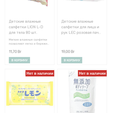
Детские влажные
Детские влажные
салфетки LION L-D
салфетки для лица и
для тела 80 шт.
рук LEC розовая пачка
1 уп. * 80 шт.
Мягкие влажные салфетки
позволяют легко и бережно
удалять загрязнения с тела,
11,70
Br
19,00
Br
а также рук и ног. Они мягко
действуют даже на
чувствительную кожу.
В КОРЗИНУ
В КОРЗИНУ
Салфетки имеют слабую
кислотность, которая
совпадает с кислотностью
Нет в наличии
Нет в наличии
кожи человека. Не
используются спирты,
парабены и парфюмерные
отдушки.