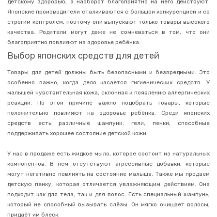
детскому здоровью, а наоборот благоприятно на него действуют.
макияжа
Японские производители сталкиваются с большой конкуренцией и со
Средства
строгим контролем, поэтому они выпускают только товары высокого
для
качества. Родители могут даже не сомневаться в том, что они
умывания
и
благоприятно повлияют на здоровье ребёнка.
очищения
Выбор японских средств для детей
лица
Кремы
Товары для детей должны быть безопасными и безвредными. Это
для
особенно важно, когда дело касается гигиенических средств. У
лица
малышей чувствительная кожа, склонная к появлению аллергических
Маски
реакций. По этой причине важно подобрать товары, которые
для
лица
положительно повлияют на здоровье ребёнка. Среди японских
средств есть различные шампуни, гели, пенки, способные
Патчи
для
поддерживать хорошее состояние детской кожи.
глаз
У нас в продаже есть жидкое мыло, которое состоит из натуральных
Матирующие
салфетки
компонентов. В нём отсутствуют агрессивные добавки, которые
могут негативно повлиять на состояние малыша. Также мы продаем
Шампуни
детскую пенку, которая отличается увлажняющим действием. Она
Кондиционеры
подходит как для тела, так и для волос. Есть специальный шампунь,
для
волос
который не способный вызывать слёзы. Он мягко очищает волосы,
придаёт им блеск.