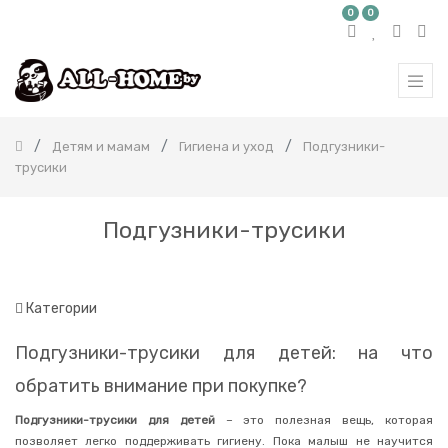
0
0
КАТЕГОРИЯ
ТОВАРОВ
Все
продукты
Детям и мамам
Гигиена и уход
Подгузники-
Бытовая
трусики
химия
Красота
и
Подгузники-трусики
здоровье
Детям
и
мамам
Категории
Товары
для
кормления
Подгузники-трусики для детей: на что
Распашонки
обратить внимание при покупке?
Средства
для
Подгузники-трусики для детей
– это полезная вещь, которая
стирки
позволяет легко поддерживать гигиену. Пока малыш не научится