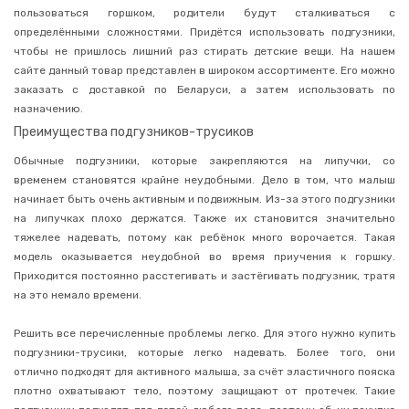
Гигиена
пользоваться горшком, родители будут сталкиваться с
и
определёнными сложностями. Придётся использовать подгузники,
уход
чтобы не пришлось лишний раз стирать детские вещи. На нашем
Ватные
сайте данный товар представлен в широком ассортименте. Его можно
палочки
заказать с доставкой по Беларуси, а затем использовать по
Детские
назначению.
аспираторы
Преимущества подгузников-трусиков
Послеродовые
прокладки
Обычные подгузники, которые закрепляются на липучки, со
временем становятся крайне неудобными. Дело в том, что малыш
Лактационные
вкладыши
начинает быть очень активным и подвижным. Из-за этого подгузники
на липучках плохо держатся. Также их становится значительно
Подгузники-
трусики
тяжелее надевать, потому как ребёнок много ворочается. Такая
модель оказывается неудобной во время приучения к горшку.
Япония
Приходится постоянно расстегивать и застёгивать подгузник, тратя
Подгузники
на это немало времени.
Одноразовые
пеленки
Решить все перечисленные проблемы легко. Для этого нужно купить
подгузники-трусики, которые легко надевать. Более того, они
Влажные
салфетки
отлично подходят для активного малыша, за счёт эластичного пояска
плотно охватывают тело, поэтому защищают от протечек. Такие
Средства