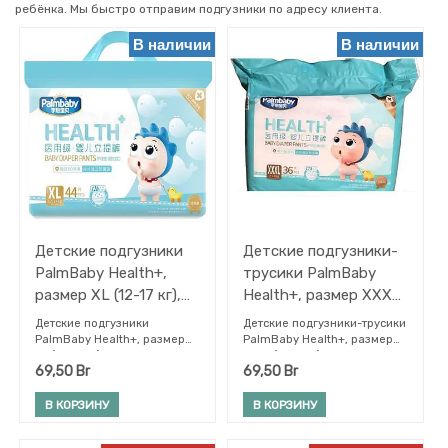
ребёнка. Мы быстро отправим подгузники по адресу клиента.
животных
Прочее
В наличии
В наличии
ФИЛЬТРЫ
Детские подгузники
Детские подгузники-
PalmBaby Health+,
трусики PalmBaby
Бренд
размер XL (12-17 кг),
Health+, размер XXXL
44 шт
(от 17 кг), 36 шт
Детские подгузники
Детские подгузники-трусики
PalmBaby Health+, размер
PalmBaby Health+, размер
XL (12-17 кг) — трусики
XXXL (от 17 кг) упакованы в
69,50
Br
69,50
Br
упакованы в стерильных
стерильных условиях, в
условиях, в строгом
строгом соответствии с
соответствии с
гигиеническими
В КОРЗИНУ
В КОРЗИНУ
гигиеническими
стандартами. 8 тысяч
стандартами. 8 тысяч
проницаемых микропор