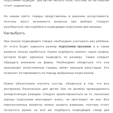
подгузники подходят для детей любого пола, поэтому об их покупке
для
мытья
стоит задуматься.
детской
посуды
На нашем сайте товары представлены в широком ассортименте,
Уход
поэтому могут возникнуть вопросы при выборе. Следует
за
кожей
разобраться, как подобрать подходящие подгузники для малыша.
Как выбрать
Уход
за
При поиске подходящего товара необходимо учитывать вес ребёнка.
полостью
рта
От этого будет зависеть размер
подгузника-трусиков
, и в таком
вопросе нельзя ошибиться. Нужно подобрать именно такую модель,
Уход
за
которая будет идеально подходить по размеру.
Также следует
волосами
обращать внимание на фирму. Необходимо убедиться, что она
Средства
производит качественные товары, имеет хорошую репутацию. Это
для
позволит не переживать по поводу выбранных подгузников.
купания
Блокираторы
Нужно обязательно изучить состав, убедиться в том, что все
вирусов
материалы безопасные для детей. Они не должны провоцировать
Здоровье
аллергическую реакцию. Следует ориентироваться на то, насколько
хорошо подгузники впитывают влагу, не протекают ли они. Все
Хозтовары
перечисленные моменты можно назвать важными, поэтому стоит
Товары
потратить время, но всё же подобрать подходящий товар для
для