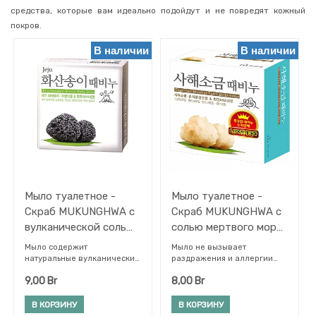
средства, которые вам идеально подойдут и не повредят кожный
Уход
за
покров.
ногами
В наличии
В наличии
Декоративная
косметика
Туалетная
вода
Окрашивание
волос
Мужская
косметика,
гигиена
Личная
гигиена
Мыло туалетное -
Мыло туалетное -
Скраб MUKUNGHWA с
Скраб MUKUNGHWA с
Детям
вулканической солью
солью мертвого моря
и
мамам
100 гр
100 гр
Мыло содержит
Мыло не вызывает
Здоровье
натуральные вулканические
раздражения и аллергии
частички пепла и является
даже на чувствительной
Хозтовары
9,00
Br
8,00
Br
мягким эксфолиантом для
коже. Входящие в состав
кожи тела. Мыло так же
мыла активные компоненты
Товары
содержит растительные
устраняют отеки, очищают
В КОРЗИНУ
В КОРЗИНУ
для
экстракты острова Чеджу,
поры, помогают коже