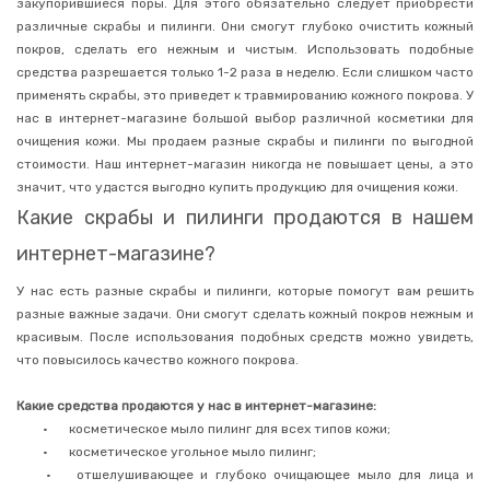
закупорившиеся поры. Для этого обязательно следует приобрести
различные скрабы и пилинги. Они смогут глубоко очистить кожный
Уход
за
покров, сделать его нежным и чистым. Использовать подобные
волосами
средства разрешается только 1-2 раза в неделю. Если слишком часто
Уход
применять скрабы, это приведет к травмированию кожного покрова. У
за
нас в интернет-магазине большой выбор различной косметики для
телом
очищения кожи. Мы продаем разные скрабы и пилинги по выгодной
Дезодоранты
стоимости. Наш интернет-магазин никогда не повышает цены, а это
и
значит, что удастся выгодно купить продукцию для очищения кожи.
антиперспиранты
Какие скрабы и пилинги продаются в нашем
Мыло
интернет-магазине?
Гели
для
душа
У нас есть разные скрабы и пилинги, которые помогут вам решить
Пены
разные важные задачи. Они смогут сделать кожный покров нежным и
для
красивым. После использования подобных средств можно увидеть,
ванн,
что повысилось качество кожного покрова.
бомбочки
Средства
Какие средства продаются у нас в интернет-магазине:
для
интимной
•
косметическое мыло пилинг для всех типов кожи;
гигиены
•
косметическое угольное мыло пилинг;
Мочалки
•
отшелушивающее и глубоко очищающее мыло для лица и