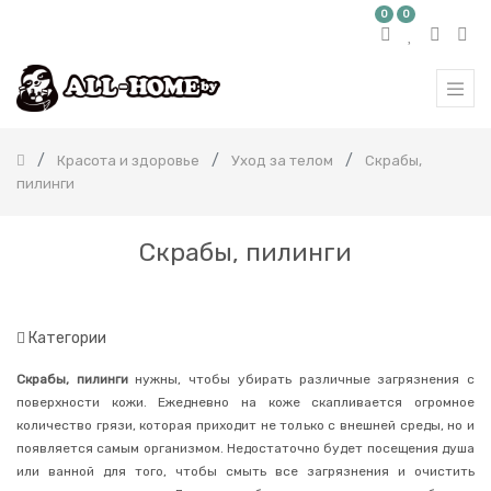
0
0
КАТЕГОРИЯ
ТОВАРОВ
Все
продукты
Красота и здоровье
Уход за телом
Скрабы,
Бытовая
пилинги
химия
Красота
и
Скрабы, пилинги
здоровье
Корейская
косметика
Японская
Категории
косметика
Уход
Скрабы, пилинги
нужны, чтобы убирать различные загрязнения с
за
поверхности кожи. Ежедневно на коже скапливается огромное
полостью
рта
количество грязи, которая приходит не только с внешней среды, но и
появляется самым организмом. Недостаточно будет посещения душа
Товары
медицинского
или ванной для того, чтобы смыть все загрязнения и очистить
назначения