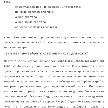
тела;
Кремы
•
отшелушивающее и питающее мыло для тела;
для
тела
•
пенящийся скраб для лица;
•
скраб для тела;
Молочко
для
•
скраб-мыло для тела;
тела
•
солевой скраб для тела и т.д.
Средства
для
У нас большой выбор продукции, которую можно посмотреть на
загара
нашем официальном сайте. Мы продаем только качественные и
Скрабы,
хорошие товары.
пилинги
Как правильно выбрать идеальный скраб для кожи?
Депиляция
Для того чтобы удалось приобрести
хороший и идеальный скраб для
Солнцезащитные
тела
, необходимо узнать, как это сделать. Рекомендуется найти
средства
лучшее средство для себя, чтобы ваш кожный покров был нежным,
Уход
гладким и красивым. Следует обращать внимание на тип кожи. Если
за
лицом
кожный покров часто краснеет, необходимо выбирать скрабы,
которые предназначены для чувствительной кожи. Во время
Уход
за
использования средств на кожном покрове не должно быть никаких
руками
воспалительный. Если они будут, это приведет только к ухудшению
Маникюр,
состояния. Качественный и хороший скраб будет не только очищать
педикюр
кожу, но и увлажнять её. Рекомендуется выбирать только те