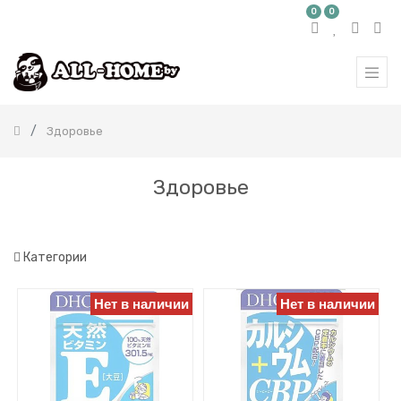
0
0
КАТЕГОРИЯ
ТОВАРОВ
Все
продукты
Здоровье
Бытовая
химия
Красота
Здоровье
и
здоровье
Детям
и
мамам
Категории
Здоровье
Нет в наличии
Нет в наличии
Чай
Пищевые
добавки
Глаза
Косметика