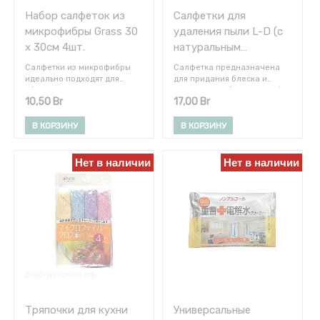
Набор салфеток из
Салфетки для
микрофибры Grass 30
удаления пыли L-D (с
x 30см 4шт.
натуральным
полиролем) 220 х 270
Салфетки из микрофибры
Салфетка предназначена
мм 15 шт
идеально подходят для
для придания блеска и
уборки, удаляют все виды
тщательной уборки пыли без
10,50
Br
17,00
Br
загрязнений: пыль, жир,
использования воды с
масла и другие. Очищают
пластиковой и деревянной
стеклянные, хромированные
мебели, лестниц, полов из
В КОРЗИНУ
В КОРЗИНУ
поверхности и зеркала без
натурального дерева,
разводов и ворсинок. Не
бытовой (телевизоры,
сохраняют запахи, легко
телефоны) и оргтехники
Нет в наличии
Нет в наличии
стираются и быстро сохнут.
(мониторы, принтеры,
Набор из 4 салфеток
системные блоки), газовых
размером 30х30 см.
плит, вентиляторов,
металлических печей,
кафеля, виниловых
изделий, обуви, кожаных
изделий (сумки и пр.),
кузова и салона
автомобиля, велосипедов,
музыкальных инструментов
(фортепиано и т.п.).
Растворяет и удаляет
въевшуюся пыль,
Тряпочки для кухни
Универсальные
препятствует повторному