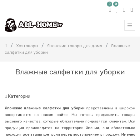
0
0
КАТЕГОРИЯ
ТОВАРОВ
Все
продукты
Хозтовары
Японские товары для дома
Влажные
Бытовая
салфетки для уборки
химия
Красота
и
Влажные салфетки для уборки
здоровье
Детям
и
мамам
Категории
Здоровье
Хозтовары
Японские влажные салфетки для уборки
представлены в широком
ассортименте на нашем сайте. Мы готовы предложить товары
Туалетная
бумага
высокого качества, которые обязательно понравятся клиентам. Вся
продукция производится на территории Японии, они обязательно
Салфетки
проходит все этапы контроля перед поступлением в продажу. Именно
Средства