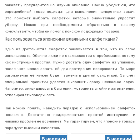
за
заказать, предварительно изучив описание. Важно убедиться, что
одеждой
определённый товар подходит для выполнения конкретных задач.
и
обувью
Это поможет выбрать салфетки, которые значительно упростят
уборку. Можно при необходимости обратиться к нашему
Туалетная
консультанту, чтобы он помог с поиском подходящих товаров.
бумага
Как пользоваться японскими влажными салфетками?
Инвентарь
для
Одно из достоинства салфеток заключается в том, что их легко
уборки
использовать. Обычно люди не сталкиваются с проблемами, потому
Хозяйственные
как инструкция простая. Нужно достать одну салфетку из упаковки,
мелочи
после чего использовать её для протирания поверхности. По мере
Товары
загрязнения её нужно будет заменить другой салфеткой.
За счёт
для
специальной пропитки удастся выполнить сразу несколько задач.
кухни
Например, ликвидировать бактерии, устранить стойкие загрязнения,
Бумажные
отполировать поверхность.
полотенца
Удобрения
Как можно понять, наводить порядок с использованием салфеток
для
растений
несложно. Достаточно придерживаться простой инструкции, и
никаких проблем не возникнет. Мы гарантируем, что японские товары
Товары
порадуют высоким качеством.
для
животных
В наличии
В наличии