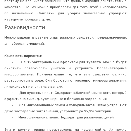
поэтому не возникает сомнений, что данные изделия действительно
для
качественные. Их можно приобрести для того, чтобы использовать
розжига
по назначению. Салфетки для уборки значительно упрощают
Уход
наведение порядка в доме.
за
одеждой
Разновидности
и
обувью
Можно выделить разные виды влажных салфеток, предназначенных
Японские
для уборки помещений.
товары
для
дома
Какие есть варианты:
•
С антибактериальным эффектом для туалета. Можно будет
Японские
губки
очистить поверхность унитаза и устранить болезнетворные
для
микроорганизмы. Примечательно то, что эти салфетки отлично
мытья
растворяются в воде. Они борются с плесенью, микроорганизмами,
посуды
и
ликвидируют неприятные запахи.
уборки
•
Для кухонных плит. Содержат щёлочной компонент, который
Влажные
эффективно ликвидирует жирные и белковые загрязнения.
салфетки
•
Для микроволновых печей и холодильников. Легко устраняют
для
уборки
даже застарелые загрязнения, устраняет до 99,9% бактерий.
•
Многофункциональные. Подходят для различных целей.
Перчатки
хозяйственные
Эти и другие товары представлены на нашем сайте. Их можно
Уход