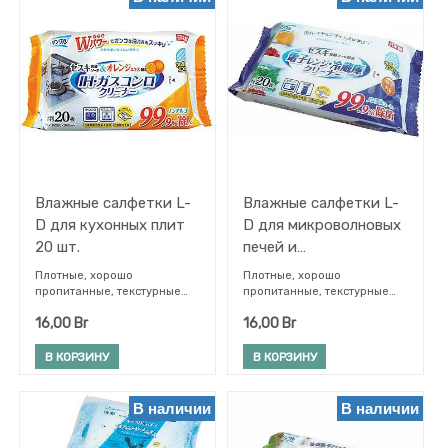
Прочее
ФИЛЬТРЫ
Влажные салфетки L-
Влажные салфетки L-
D для кухонных плит
D для микроволновых
20 шт.
печей и
Бренд
холодильников 20 шт.
Плотные, хорошо
Плотные, хорошо
пропитанные, текстурные
пропитанные, текстурные
салфетки содержат
салфетки содержат
16,00
Br
16,00
Br
секвикарбонат натрия
секвикарбонат натрия
(щелочной компонент, он
(щелочной компонент,
эффективно растворяет
эффективно растворяет
В КОРЗИНУ
В КОРЗИНУ
пищевые белковые и
пищевые беловые и жирные
жирные загязнения) и
загрязнения) и натуральный
экстракт апельсина
дезодорирующий компонент
В наличии
В наличии
(расщепляет жир), поэтому
танин хурмы (удаляет
салфетки с двойной силой
неприятные запахи).