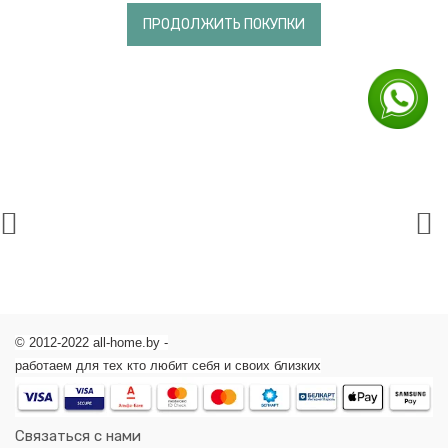
салфетки
ПРОДОЛЖИТЬ ПОКУПКИ
Средства
для
снятия
макияжа
Скрабы,
пилинги
Кремы,
гели
для
лица
Сыворотки
для
лица
Маски
для
лица
© 2012-2022 all-home.by -
Патчи
для
работаем для тех кто любит себя и своих близких
глаз
Шампуни
Кондиционеры
Связаться с нами
для