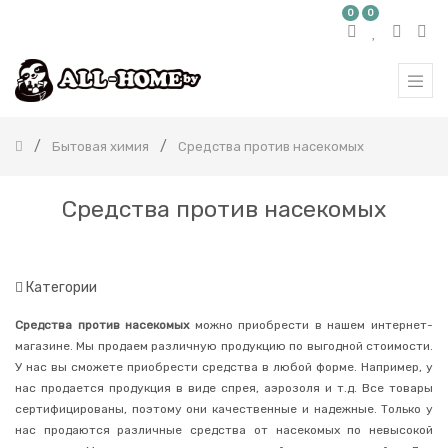
0
0
КАТЕГОРИЯ
ТОВАРОВ
Все
продукты
Бытовая химия
Средства против насекомых
Бытовая
химия
Корейская
Средства против насекомых
бытовая
химия
Японская
бытовая
химия
Категории
Средства
Средства против насекомых
можно приобрести в нашем интернет-
для
стирки
магазине. Мы продаем различную продукцию по выгодной стоимости.
У нас вы сможете приобрести средства в любой форме. Например, у
Чистящие
средства
нас продается продукция в виде спрея, аэрозоля и т.д. Все товары
для
сертифицированы, поэтому они качественные и надежные. Только у
дома
нас продаются различные средства от насекомых по невысокой
Средства