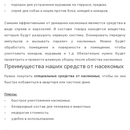
для
•
порошок для устранения муравьев на террасе, грядках;
холодильников
•
спрей для собак и кошек против блох, клещей и комаров.
Освежители
для
унитаза
Самыми эффективными от домашних насекомых являются средства в
виде спреев и аэрозолей. В составе товара находятся вещества,
Для
автомобиля
которые будут разрушать нервную систему, блокировать передачу
импульсов и вызывать паралич у насекомых. Можно будет
Средства
для
обработать помещение и поверхности в помещении, чтобы
дачного
уничтожить комаров, муравьев и т.д. Обязательно нужно будет
туалета
проветрить и провести влажную уборку после убийства насекомых.
Средства
Преимущества наших средств от насекомых
против
насекомых
Нужно покупать
специальные средства от насекомых
, чтобы он них
Тараканы
быстро избавиться в квартире или частном доме.
Муравьи
Плюсы:
Моль
•
быстрое уничтожение насекомых;
Комары
•
безвредный состав для человека и животных;
•
недорогая стоимость;
Клещи
•
удобно в использовании.
Мошки