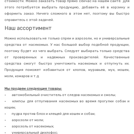
стоимости. Можно заказать товар прямо сейчас на нашем сайте. Для
для
этого потребуется выбрать продукцию, добавить её в корзину и
бытовой
техники
оформить заказ. Ничего сложного в этом нет, поэтому вы быстро
справитесь с этой задачей.
Краска
для
Наш ассортимент
ткани
Средства
Можно использовать не только спреи и аэрозоли, но и универсальные
для
средства от насекомых. У нас большой выбор подобной продукции,
посудомоечных
поэтому будет из чего выбрать. Следует выбирать только средства
машин
от проверенных и надежных производителей. Качественные
Средства
средства смогут быстро уничтожить насекомых и отпугнуть их.
для
мытья
Продукция поможет избавиться от клопов, муравьев, мух, мошек,
посуды
моли, комаров и т.д.
Средства
для
Мы продаем следующие товары:
чистки
•
автомобильный очиститель от следов насекомых и смолы;
стекол
и
•
клипсы для отпугивания насекомых во время прогулки собак и
зеркал
кошек;
Освежители
•
пудра против блох и клещей для кошек и собак;
воздуха
•
аэрозоли от моли;
Поглотители
•
аэрозоль от насекомых;
запаха
•
универсальный дихлофос;