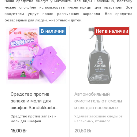
Мухи
Наши средства смогут уничтожить все виды насекомых, поэтому
можно спокойно использовать инсектициды для квартиры. Все
Клопы
вредители умрут после распыления аэрозоля. Все средства
Блохи
безвредные для людей, животных и детей.
Средства
В наличии
Нет в наличии
для
ковров,
мебели
Средства
для
прочистки
труб
Средства
для
мытья
полов
Средство против
Автомобильный
Красота
запаха и моли для
очиститель от смолы
и
здоровье
шкафов Sandokkaebi
и следов насекомых
Лаванда, 4 гр
Astonish 750 мл
Детям
Средство против запаха и
Удаляет засохшие следы от
и
моли для шкафов
насекомых, птичьего
мамам
Sandokkaebi Лаванда, 4 гр.
помета, дегтя, масла, смолы
15,00
Br
20,50
Br
Микрочастицы
и топлива.
Здоровье
ароматического вещества
Распылите перед