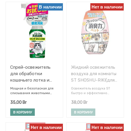
Средства
В наличии
Нет в наличии
для
посудомоечных
машин
Средства
для
мытья
посуды
Средства
для
чистки
стекол
и
Спрей-освежитель
Жидкий освежитель
зеркал
для обработки
воздуха для комнаты
Освежители
кошачьего лотка и
ST SHOSHU-RIKI(для
воздуха
наполнителя ST Pet
удаления запаха
Мощная и безопасная для
Освежитель воздуха ST
Поглотители
(аромат свежей
домашних животных с
слизывания животными
быстро и эффективно
запаха
формула нейтрализации
нейтрализует запахи
зелени) 240 мл
фруктовым
для
35,00
Br
38,00
Br
стойких запахов. Спрей со
домашних животных.
холодильников
ароматом), 400 мл
специальным комфортным
Природные
для животных ароматом
дезодорирующие
Освежители
В КОРЗИНУ
В КОРЗИНУ
для
устраняет запахи кошачьих
компоненты полностью
унитаза
туалетов благодаря
избавляют от неприятных
ферментированной
запахов и наполняют
Нет в наличии
Нет в наличии
Для
молочной кислоте, которая
помещения ненавязчивым