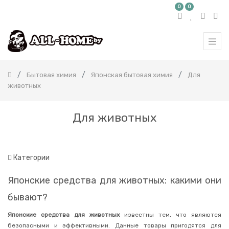
0
0
КАТЕГОРИЯ
ТОВАРОВ
Все
продукты
Бытовая химия
Японская бытовая химия
Для
Бытовая
животных
химия
Корейская
бытовая
Для животных
химия
Японская
бытовая
химия
Категории
Стиральные
порошки
Японские средства для животных: какими они
Жидкости
и
бывают?
гели
для
стирки
Японские средства для животных
известны тем, что являются
безопасными и эффективными. Данные товары пригодятся для
Пятновыводители