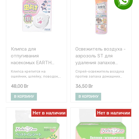
Детям
и
мамам
Здоровье
Хозтовары
Товары
для
животных
Клипса для
Освежитель воздуха -
Прочее
отпугивания
аэрозоль ST для
насекомых EARTH
удаления запахов
BIOCHEMICAL во
домашних питомцев
Клипса крепится на
Спрей-освежитель воздуха
время прогулки собак
(Фруктовый сад) 280
ошейник, шлейку, поводок,
против запаха домашних
переноску или дорожную
животных Shoushuuriki ST с
и кошек 1 шт.
мл.
ФИЛЬТРЫ
48,00
Br
36,50
Br
сумку.
натуральными
Защищает животное от
дезодорирующими
хирономид (комаров-
компонентами (содержит
В КОРЗИНУ
В КОРЗИНУ
звонцов), бабочниц,
катехин и экстракты
плодовых мушек
растений) и ароматом
(дрозофил).
фруктового сада. Благодаря
Нет в наличии
Нет в наличии
При намокании под дождем
широкоугольному
действие НЕ уменьшается.
распылению усиливается
Срок службы 140 дней. В
эффект дезодорации.
Бренд
комплекте
Антибактериальные
светоотражающий стикер
компоненты позволяют