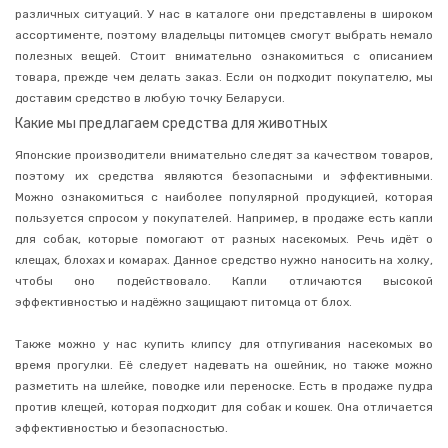
и
различных ситуаций. У нас в каталоге они представлены в широком
отбеливатели
ассортименте, поэтому владельцы питомцев смогут выбрать немало
Кондиционеры
полезных вещей. Стоит внимательно ознакомиться с описанием
и
товара, прежде чем делать заказ. Если он подходит покупателю, мы
ополаскиватели
доставим средство в любую точку Беларуси.
Салфетки
Какие мы предлагаем средства для животных
для
сушильных
Японские производители внимательно следят за качеством товаров,
машин
поэтому их средства являются безопасными и эффективными.
Средства
Можно ознакомиться с наиболее популярной продукцией, которая
для
мытья
пользуется спросом у покупателей.
Например, в продаже есть капли
посуды
для собак, которые помогают от разных насекомых. Речь идёт о
Средства
клещах, блохах и комарах. Данное средство нужно наносить на холку,
для
чтобы оно подействовало. Капли отличаются высокой
посудомоечных
эффективностью и надёжно защищают питомца от блох.
машин
Чистящие
Также можно у нас купить клипсу для отпугивания насекомых во
средства
время прогулки. Её следует надевать на ошейник, но также можно
Для
разметить на шлейке, поводке или переноске. Есть в продаже пудра
автомобиля
против клещей, которая подходит для собак и кошек. Она отличается
Освежители
эффективностью и безопасностью.
воздуха