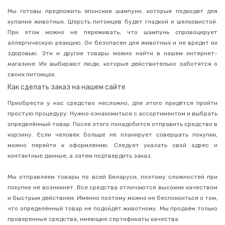
Для
Мы готовы предложить японские шампуни, которые подходят для
животных
купания животных. Шерсть питомцев будет гладкой и шелковистой.
Перчатки
При этом можно не переживать, что шампунь спровоцирует
хозяйственные
аллергическую реакцию. Он безопасен для животных и не вредит их
Губки
здоровью. Эти и другие товары можно найти в нашем интернет-
для
магазине. Их выбирают люди, которые действительно заботятся о
мытья
посуды
своих питомцах.
и
Как сделать заказ на нашем сайте
уборки
Средства
Приобрести у нас средство несложно, для этого придётся пройти
для
простую процедуру. Нужно ознакомиться с ассортиментом и выбрать
стирки
определённый товар. После этого понадобится отправить средство в
Чистящие
корзину. Если человек больше не планирует совершать покупки,
средства
можно перейти к оформлению. Следует указать свой адрес и
для
дома
контактные данные, а затем подтвердить заказ.
Средства
для
Мы отправляем товары по всей Беларуси, поэтому сложностей при
бытовой
покупке не возникнет. Все средства отличаются высоким качеством
техники
и быстрым действием. Именно поэтому можно не беспокоиться о том,
Краска
что определённый товар не подойдёт животному. Мы продаём только
для
проверенные средства, имеющие сертификаты качества.
ткани