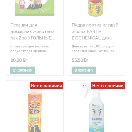
другими питомцами.
другими питомцами.
Пеленки для
Пудра против клещей
домашних животных
и блох EARTH
NekiZoo УГОЛЬНЫЕ,
BIOCHEMICAL для
45х60 см, 8 шт
собак и кошек 160 гр.
Впитывающие пеленки
Действует на ВСЕ стадии
подходят для щенков,
развития блох - от яиц до
взрослых собак всех пород,
насекомых.
20,00
Br
55,50
Br
а также других домашних
Пудра используется для
животных. Верхний слой
обработки животных,
пеленки изготовлен из
живущих вне дома,
В КОРЗИНУ
В КОРЗИНУ
прочного нетканного
собачьих будок и
материала, устойчивого к
пространства вокруг них.
повреждениям. Благодаря
Нет в наличии
Нет в наличии
особой структуре и
оригинальному тиснению он
быстро пропускает жидкость
внутрь. Поверхность
пеленки всегда остается
сухой. Внутренние
абсорбирующие слои
превращают жидкость в гель
и препятствуют ее выходу
наружу. В состав пеленки