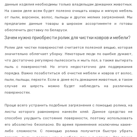
для
данные изделия необходимы только владельцам домашних животных.
розжига
На самом деле всем будет полезно очищать ковры и мягкую мебель
Уход
от пыли, ворсинок, волос, пыльцы и других мелких загрязнений. Мы
за
предлагаем данные товары в широком ассортименте и готовы
одеждой
обеспечить доставку по Беларуси.
и
обувью
Зачем нужно приобрести ролик для чистки ковров и мебели?
Японские
Ролик для чистки поверхностей считается полезной вещью, которая
товары
для
значительно облегчает уборку. Некоторые люди по ошибке думают,
дома
что достаточно регулярно пылесосить и мыть пол, а также вытирать
Туалетная
пыль с поверхностей. Но этого недостаточно для поддержания
бумага
порядка. Важно позаботиться об очистке мебели и ковров от волос,
Инвентарь
пыли, пыльцы, перхоти. Если в доме есть домашние животные, в таком
для
случае их шерсть можно будет наблюдать на различных
уборки
поверхностях.
Влажные
салфетки
Проще всего устранить подобные загрязнения с помощью ролика, на
для
уборки
листы которого равномерно нанесён клей. Данное средство не
способно ухудшить состояние поверхности, поэтому использовать
Перчатки
хозяйственные
его абсолютно безопасно. Во время применения исключены какие-
либо сложности. С помощью ролика получится быстро убрать
Ролики