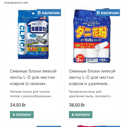
растений
поверхностей.
Товары
В наличии
В наличии
для
животных
Прочее
ФИЛЬТРЫ
Сменные блоки липкой
Сменные блоки липкой
ленты L-D для чистки
ленты L-D для чистки
ковров (с низким
ковров и удаления
ворсом) 3 рулона * 90
пылевого клеща, (160
Липкая лента для чистки
Предназначены для
Бренд
листов
мм х 90 листов) * 3
полов с разнообразными
удаления пыли, пылевого
покрытиями (ламинат,
клеща и пыльцы из ковров,
рулона
34,50
Br
38,50
Br
линолеум, виниловая
обшивки мягкой мебели,
плитка, ковровое покрытие),
портьер и пр. Также лента
наливных полов, татами
эффективно удаляет шерсть
В КОРЗИНУ
В КОРЗИНУ
(соломенных матов), ковров
животных, волосы, нитки,
и одежды. Листы с
крошки, очень мелкие