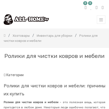
0
0
КАТЕГОРИЯ
ТОВАРОВ
Все
продукты
Хозтовары
Инвентарь для уборки
Ролики для
Бытовая
чистки ковров и мебели
химия
Красота
и
Ролики для чистки ковров и мебели
здоровье
Детям
и
мамам
Категории
Здоровье
Хозтовары
Ролики для чистки ковров и мебели: причины
Туалетная
их купить
бумага
Салфетки
Ролики для чистки ковров и мебели
– это полезная вещь, которая
пригодится в любом доме. Некоторые люди ошибочно полагают, что
Средства