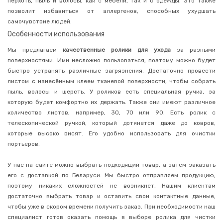
для
перхоть, пыль и волосы, как с мебели, так и с одежды. Это также
чистки
позволит избавиться от аллергенов, способных ухудшать
ковров
и
самочувствие людей.
мебели
Особенности использования
Металлические
губки
Мы предлагаем
качественные ролики для ухода
за разными
поверхностями. Ими несложно пользоваться, поэтому можно будет
Меламиновые
губки
быстро устранять различные загрязнения. Достаточно провести
листом с нанесённым клеем тканевой поверхности, чтобы собрать
Губки
для
пыль, волосы и шерсть.
У роликов есть специальная ручка, за
мытья
которую будет комфортно их держать. Также они имеют различное
посуды
количество листов, например, 30, 70 или 90. Есть ролик с
и
уборки
телескопической ручкой, который дотянется даже до ковров,
которые высоко висят. Его удобно использовать для очистки
Хозяйственные
портьеров.
мелочи
Товары
У нас на сайте можно выбрать подходящий товар, а затем заказать
для
кухни
его с доставкой по Беларуси. Мы быстро отправляем продукцию,
поэтому никаких сложностей не возникнет. Нашим клиентам
Бумажные
полотенца
достаточно выбрать товар и оставить свои контактные данные,
чтобы уже в скором времени получить заказ. При необходимости наш
Удобрения
для
специалист готов оказать помощь в выборе ролика для чистки