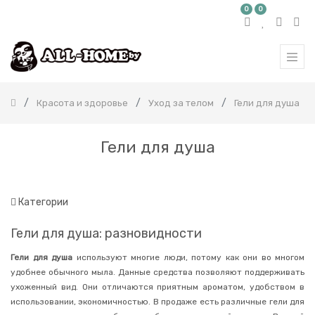
0
0
КАТЕГОРИЯ
ТОВАРОВ
Все
продукты
Красота и здоровье
Уход за телом
Гели для душа
Бытовая
химия
Красота
Гели для душа
и
здоровье
Корейская
косметика
Категории
Японская
косметика
Гели для душа: разновидности
Уход
за
Гели для душа
используют многие люди, потому как они во многом
полостью
рта
удобнее обычного мыла. Данные средства позволяют поддерживать
ухоженный вид. Они отличаются приятным ароматом, удобством в
Товары
использовании, экономичностью. В продаже есть различные гели для
медицинского
назначения