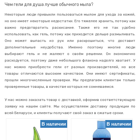
Кремы
Чем гели для душа лучше обычного мыла?
для
тела
Некоторые люди привыкли пользоваться мылом для ухода за кожей,
но оно имеет некоторые недостатки. Его тяжелее хранить, потому как
Молочко
для
важно предотвратить раскисание. Также его не так удобно
тела
использовать, как гель, потому как приходится дольше размыливать.
Средства
Оно может выпасть из рук или раскрошиться, что доставит
для
дополнительные неудобства.
Именно поэтому многие люди
загара
выбирают гель и не жалеют о своём решении. Он экономично
Скрабы,
расходуется, поэтому даже небольшого флакона надолго хватает. У
пилинги
нас можно приобрести гели от разных производителей, но все
Депиляция
товары отличаются высоким качеством. Они имеют сертификаты,
прошли многочисленные проверки. Мы предлагаем клиентам только
Солнцезащитные
средства
проверенные товары, в качестве которых не сомневаемся.
Уход
за
У нас можно заказать товар с доставкой, оформив соответствующую
лицом
заявку на нашем сайте. Мы осуществляем доставку продукции по
всей Беларуси, и клиенты получают свой заказ в сжатые сроки.
Уход
за
руками
В наличии
В наличии
Маникюр,
педикюр