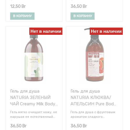
баланс влаги, оставляет
баланс, дарит ощущение
движениями.
12,50
Br
36,50
Br
кожу мягкой, гладкой,
чистоты и свежести. Нежная
шелковистой, дарит
пена увлажняет и смягчает
чудесный аромат цветов.
кожу. Подходит для
В КОРЗИНУ
В КОРЗИНУ
ежедневного применения.
Применение: Нанесите
необходимое количество
Нет в наличии
Нет в наличии
средства на мочалку,
вспеньте, помассируйте
кожу, затем смойте теплой
водой.
Гель для душа
Гель для душа
NATURIA ЗЕЛЕНЫЙ
NATURIA КЛЮКВА/
ЧАЙ Creamy Milk Body
АПЕЛЬСИН Pure Body
Wash - Green tea, 750
Wash (Cranberry &
Гель мягко очищает кожу, не
Гель для душа с фруктовым
мл
Orange), 750 мл
нарушая ее естественный
ароматом сладкого
баланс, дарит ощущение
апельсина, клюквы и
36,50
Br
36,50
Br
чистоты и свежести. Нежная
зелёного яблока.