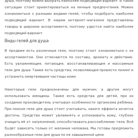
душа, поэтому можно выбрать наиболее подходящий вариант. В такой
ситуации стоит ориентироваться на личные предпочтения. Можно
Уход
за
ознакомиться с разными видами гелей, чтобы подобрать наиболее
волосами
подходящий вариант. В нашем интернет-магазине представлены
Уход
товары в широком ассортименте, поэтому удастся найти наиболее
за
подходящий вариант.
телом
Виды гелей для душа
Дезодоранты
и
В продаже есть различные гели, поэтому стоит ознакомиться с их
антиперспиранты
ассортиментом. Они отличаются по составу, аромату и действию.
Мыло
Есть увлажняющие, питающие, восстанавливающие и массажные
гели для душа. Также есть средства, позволяющие провести пилинг и
Гели
для
устранить омертвевшие частицы кожи.
душа
Пены
Некоторые гели предназначены для мужчин, а другие могут
для
использовать женщины. Также есть средства для детей, при их
ванн,
бомбочки
создании производитель учитывал особенности организма ребёнка.
При поиске геля для душа стоит учитывать, какого эффекта хочется
Средства
для
достичь. Средство может увлажнять и успокаивать кожу, глубоко
интимной
очищать её от загрязнений, способствовать расслаблению тела. Всё
гигиены
будет зависеть только от желания человека. Мы готовы предложить
Мочалки
разнообразные гели для душа по не завышенной цене.