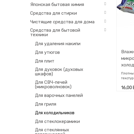
Японская бытовая химия
Средства для стирки
Чистящие средства для дома
Средства для бытовой
техники
Для удаления накипи
Влажн
Для утюгов
микро
Для плит
холод
Для духовок (духовых
шкафов)
Плотны
тексту
Для СВЧ-печей
секвик
(микроволновок)
16,00
компон
пищевы
Для варочных панелей
и нату
компон
Для гриля
неприя
микров
Для холодильников
кухонн
Для стеклокерамики
исполь
Ромбов
Для стеклянных
застар