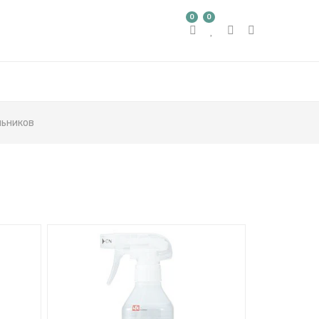
0
0
льников