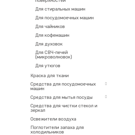
поверхностей
Салфетк
содержа
Для стиральных машин
требую
чувстви
Для посудомоечных машин
мест, г
Для чайников
Для кофемашин
Для духовок
Для СВЧ-печей
(микроволновок)
Для утюгов
Краска для ткани
Средства для посудомоечных
машин
Средства для мытья посуды
Средства для чистки стекол и
зеркал
Освежители воздуха
Поглотители запаха для
холодильников