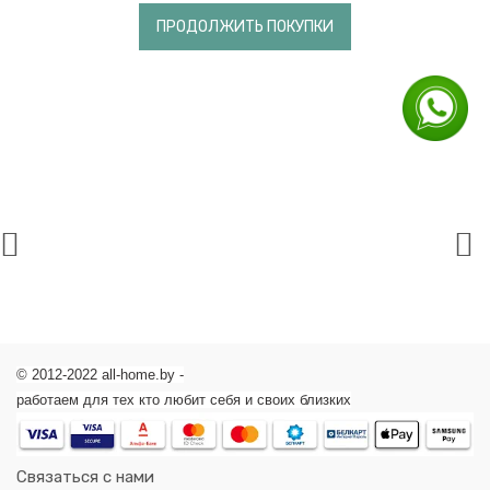
Гигиена
ПРОДОЛЖИТЬ ПОКУПКИ
и
уход
Ватные
палочки
Детские
аспираторы
Послеродовые
прокладки
Лактационные
вкладыши
Подгузники-
трусики
Подгузники
Одноразовые
пеленки
© 2012-2022 all-home.by -
Влажные
работаем для тех кто любит себя и своих близких
салфетки
Средства
для
мытья
Связаться с нами