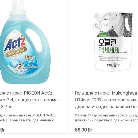
тирки PIGEON Act’z
Гель для стирки Mukunghwa
um Gel, концентрат, аромат
O’Clean 100% на основе мыл
2,7 л
дерева и соды, запасной бло
рированный гель PIGEON "Act’z
O'clean Жидкое органическое сред
m Gel аромат мяты для машин с
для стирки бережное для кожи взр
альной загрузкой. Идеальная
детей на основе плодов мыльного 
Br
58,00
Br
а совершенной чистоты для белого
и соды с антибактериальным эффе
ого!
Средство содержит мягкое