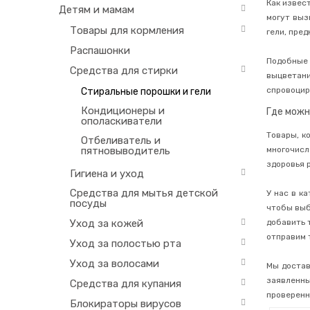
Как извес
Детям и мамам
могут выз
Товары для кормления
гели, пре
Распашонки
Подобные
Средства для стирки
выцветани
спровоцир
Стиральные порошки и гели
Кондиционеры и
Где можн
ополаскиватели
Товары, к
Отбеливатель и
пятновыводитель
многочисл
здоровья 
Гигиена и уход
Средства для мытья детской
У нас в к
посуды
чтобы выб
Уход за кожей
добавить 
отправим 
Уход за полостью рта
Уход за волосами
Мы доста
заявленн
Средства для купания
проверенн
Блокираторы вирусов