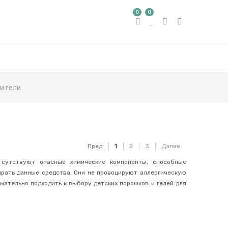
0
0
и гели
Пред
1
2
3
Далее
сутствуют опасные химические компоненты, способные
ирать данные средства. Они не провоцируют аллергическую
мательно подходить к выбору детских порошков и гелей для