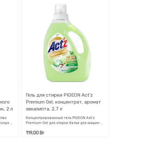
Гель для стирки PIGEON Act’z
ьного
Premium Gel, концентрат, аромат
к, 2 л
эвкалипта, 2,7 л
ство
Концентрированный гель PIGEON Act’z
ослых и
Premium Gel для стирки белья для машин с
дерева
вертикальной и горизонтальной загрузкой
119,00
Br
ктом
(аромат эвкалипта). Идеальная формула
совершенной чистоты для детей и