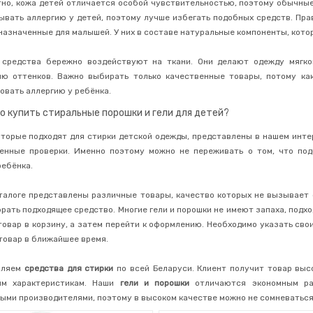
тно, кожа детей отличается особой чувствительностью, поэтому обычные
ывать аллергию у детей, поэтому лучше избегать подобных средств. Пр
дназначенные для малышей. У них в составе натуральные компоненты, кото
 средства бережно воздействуют на ткани. Они делают одежду мягко
ю оттенков. Важно выбирать только качественные товары, потому как
овать аллергию у ребёнка.
о купить стиральные порошки и гели для детей?
оторые подходят для стирки детской одежды, представлены в нашем инт
енные проверки. Именно поэтому можно не переживать о том, что под
ребёнка.
аталоге представлены различные товары, качество которых не вызывает 
рать подходящее средство. Многие гели и порошки не имеют запаха, подхо
товар в корзину, а затем перейти к оформлению. Необходимо указать сво
товар в ближайшее время.
вляем
средства для стирки
по всей Беларуси. Клиент получит товар выс
ым характеристикам. Наши
гели и порошки
отличаются экономным ра
ыми производителями, поэтому в высоком качестве можно не сомневаться