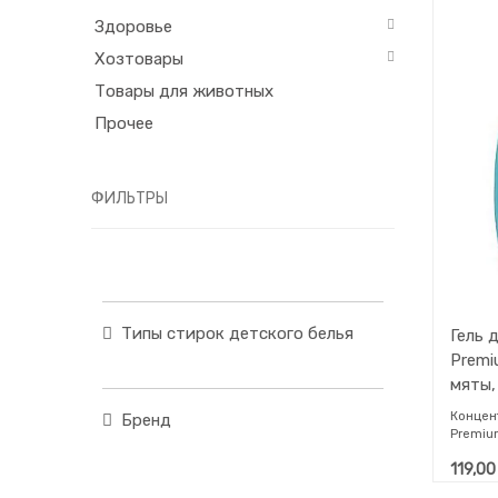
Здоровье
Хозтовары
Товары для животных
Прочее
ФИЛЬТРЫ
Типы стирок детского белья
Гель для с
Premi
мяты, 
Концент
Бренд
Premiu
вертик
119,00
формул
и цветн