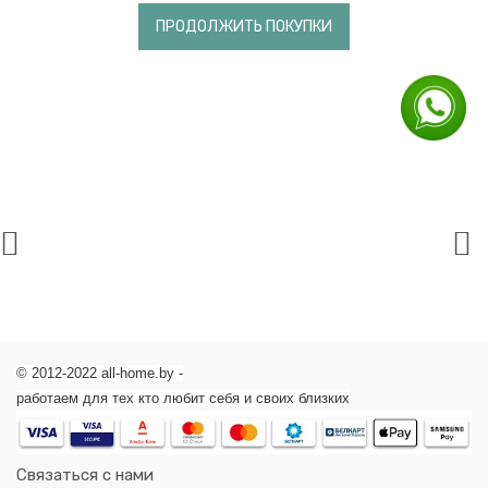
ПРОДОЛЖИТЬ ПОКУПКИ
Уход
за
волосами
Красота
и
здоровье
/
Уход
за
волосами
/
Тонирующие
средства
Тонирующие
средства
Шампуни
для
волос
© 2012-2022 all-home.by -
Для
вьющихся
работаем для тех кто любит себя и своих близких
волос
Натуральный,
без
Связаться с нами
добавок