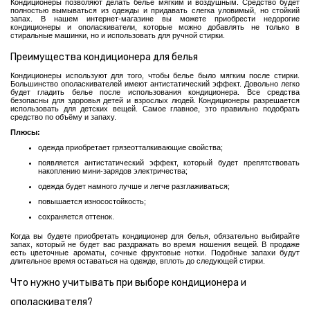
Кондиционеры позволяют делать белье мягким и воздушным. Средство будет
полностью вымываться из одежды и придавать слегка уловимый, но стойкий
Жидкости
запах. В нашем интернет-магазине вы можете приобрести недорогие
кондиционеры и ополаскиватели, которые можно добавлять не только в
и
стиральные машинки, но и использовать для ручной стирки.
гели
для
Преимущества кондиционера для белья
стирки
Кондиционеры используют для того, чтобы белье было мягким после стирки.
Капсулы
Большинство ополаскивателей имеют антистатический эффект. Довольно легко
для
будет гладить белье после использования кондиционера. Все средства
стирки
безопасны для здоровья детей и взрослых людей. Кондиционеры разрешается
использовать для детских вещей. Самое главное, это правильно подобрать
средство по объёму и запаху.
Салфетки
для
Плюсы:
стирки
одежда приобретает грязеотталкивающие свойства;
Отбеливатели
появляется антистатический эффект, который будет препятствовать
и
накоплению мини-зарядов электричества;
пятновыводители
одежда будет намного лучше и легче разглаживаться;
Стирка
повышается износостойкость;
детского
сохраняется оттенок.
белья
Когда вы будете приобретать кондиционер для белья, обязательно выбирайте
Хозяйственное
запах, который не будет вас раздражать во время ношения вещей. В продаже
мыло
есть цветочные ароматы, сочные фруктовые нотки. Подобные запахи будут
длительное время оставаться на одежде, вплоть до следующей стирки.
Кондиционеры
и
Что нужно учитывать при выборе кондиционера и
ополаскиватели
ополаскивателя?
Концентрат