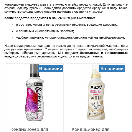
Кондиционер следует заливать в нужную ячейку перед стиркой. Если вы решите
Эко
стирать одежду руками, необходимо добавить средство сразу же в воду. Какое
количество кондиционера следует наливать указано на упаковке.
Гипоаллергенные
Какие средства продаются в нашем интернет-магазине:
(для
в составе, которых нет агрессивных веществ, вредящие здоровью;
чувствительной
кожи)
с приятным и ненавязчивым запахом;
удобная упаковка, которая оснащена специальной крышкой-дозатором.
Салфетки
для
Наши кондиционеры подходят не только для стирки в стиральной машинке, но и
сушильных
для ручного применения. У людей, которые страдают от аллергии, необходимо
машин
выбирать нейтральные ароматы. Мы продаем
безопасные и качественные
кондиционеры
, они экономно расходуются и не вредят тканям.
Чистящие
средства
В наличии
В наличии
для
дома
Средства
для
бытовой
техники
Краска
для
ткани
Средства
для
Кондиционер для
Кондиционер для
посудомоечных