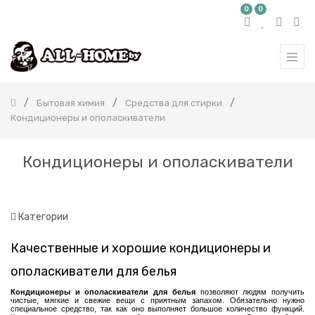
0
0
КАТЕГОРИЯ
ТОВАРОВ
Все
продукты
Бытовая химия
Средства для стирки
Бытовая
Кондиционеры и ополаскиватели
химия
Корейская
бытовая
Кондиционеры и ополаскиватели
химия
Японская
бытовая
химия
Категории
Средства
для
стирки
Качественные и хорошие кондиционеры и
Таблетки
ополаскиватели для белья
для
стирки
Кондиционеры и ополаскиватели для белья
позволяют людям получить
чистые, мягкие и свежие вещи с приятным запахом. Обязательно нужно
Стиральные
специальное средство, так как оно выполняет большое количество функций.
порошки