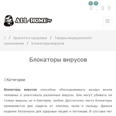
0
0
КАТЕГОРИЯ
ТОВАРОВ
Все
продукты
Красота и здоровье
Товары медицинского
Бытовая
назначения
Блокаторы вирусов
химия
Красота
и
Блокаторы вирусов
здоровье
Корейская
косметика
Японская
Категории
косметика
Уход
Блокаторы вирусов
способны обеззараживать воздух возле
за
человека и уничтожать различные вирусы. Они могут убивать не
полостью
рта
только вирусы, но и бактерии, грибки. Достаточно часто блокаторы
применяются для защиты от плесени, пыли и пыльцы. Данное
Товары
медицинского
изделие безопасно для здоровья людей и питомцев. В составе нет
назначения