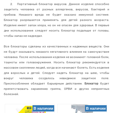
2.
Портативный блокатор вирусов. Данное изделие способно
Уход
защитить человека от разных аллергенов, вирусов, бактерий и
за
грибков. Никакого вреда не будет оказано иммунной системе.
волосами
Блокатор разрешается применять для детей разного возраста.
Уход
Изделие имеет запах хлора, но он не опасен для здоровья. В первые
за
телом
дни использования следует носить блокатор подальше от головы,
чтобы запах не надоедал.
Депиляция
Солнцезащитные
Все блокаторы сделаны из качественных и надежных веществ. Они
средства
не будут оказывать никакого негативного влияния на самочувствие
Уход
человека. После использования изделия не возникнет головной боли,
за
тошноты или головокружения. Носить блокатор рекомендуется в
лицом
массовом скоплении людей, когда все начинают болеть. Есть изделия
Уход
для взрослых и детей. Следует надеть блокатор на шею, чтобы
за
руками
вокруг человека создалось невидимое защитное поле.
Приспособление обладает барьерным действием.
Блокатор
будет
Маникюр,
педикюр
препятствовать заражению гриппа, ОРВИ и других неприятных
болезней.
Уход
за
ногами
В наличии
В наличии
Декоративная