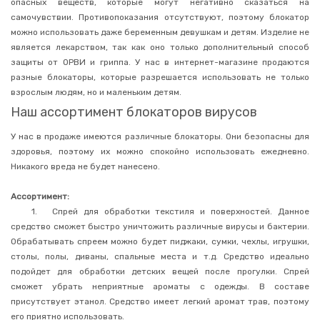
опасных веществ, которые могут негативно сказаться на
самочувствии. Противопоказания отсутствуют, поэтому блокатор
Антисептики
можно использовать даже беременным девушкам и детям. Изделие не
Подгузники
является лекарством, так как оно только дополнительный способ
для
взрослых
защиты от ОРВИ и гриппа. У нас в интернет-магазине продаются
разные блокаторы, которые разрешается использовать не только
Прокладки
урологические
взрослым людям, но и маленьким детям.
Наш ассортимент блокаторов вирусов
Пеленки
гигиенические
У нас в продаже имеются различные блокаторы. Они безопасны для
Влажные
здоровья, поэтому их можно спокойно использовать ежедневно.
салфетки
(для
Никакого вреда не будет нанесено.
лежачих)
Средства
Ассортимент:
для
1.
Спрей для обработки текстиля и поверхностей. Данное
ухода
за
средство сможет быстро уничтожить различные вирусы и бактерии.
кожей
Обрабатывать спреем можно будет пиджаки, сумки, чехлы, игрушки,
лежачих
столы, полы, диваны, спальные места и т.д. Средство идеально
больных
подойдет для обработки детских вещей после прогулки. Спрей
Блокаторы
сможет убрать неприятные ароматы с одежды. В составе
вирусов
присутствует этанол. Средство имеет легкий аромат трав, поэтому
Шлаковыводящие
его приятно использовать.
пластыри