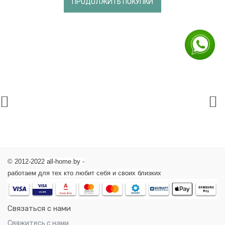
ПРОДОЛЖИТЬ ПОКУПКИ
Термоконтейнеры
для
детских
бутылочек
Распашонки
Средства
для
стирки
Гигиена
и
уход
Средства
для
мытья
детской
посуды
Уход
© 2012-2022 all-home.by -
за
работаем для тех кто любит себя и своих близких
кожей
Уход
за
полостью
Связаться с нами
рта
Свяжитесь с нами