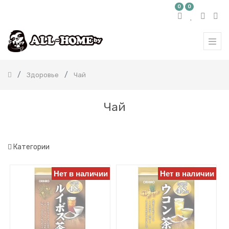
0
0
КАТЕГОРИЯ
ТОВАРОВ
Все
продукты
Здоровье
Чай
Бытовая
химия
Красота
Чай
и
здоровье
Детям
и
мамам
Категории
Здоровье
Нет в наличии
Нет в наличии
Чай
Пищевые
добавки
Глаза
Косметика