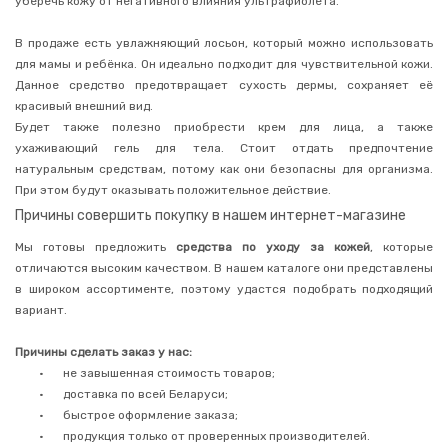
Средства
уберечь кожу от негативного влияния ультрафиолета.
для
купания
В продаже есть увлажняющий лосьон, который можно использовать
Блокираторы
для мамы и ребёнка. Он идеально подходит для чувствительной кожи.
вирусов
Данное средство предотвращает сухость дермы, сохраняет её
красивый внешний вид.
Здоровье
Будет также полезно приобрести крем для лица, а также
Хозтовары
ухаживающий гель для тела. Стоит отдать предпочтение
Товары
натуральным средствам, потому как они безопасны для организма.
для
При этом будут оказывать положительное действие.
животных
Причины совершить покупку в нашем интернет-магазине
Прочее
Мы готовы предложить
средства по уходу за кожей
, которые
отличаются высоким качеством. В нашем каталоге они представлены
в широком ассортименте, поэтому удастся подобрать подходящий
вариант.
ФИЛЬТРЫ
Причины сделать заказ у нас:
•
не завышенная стоимость товаров;
•
доставка по всей Беларуси;
•
быстрое оформление заказа;
•
продукция только от проверенных производителей.