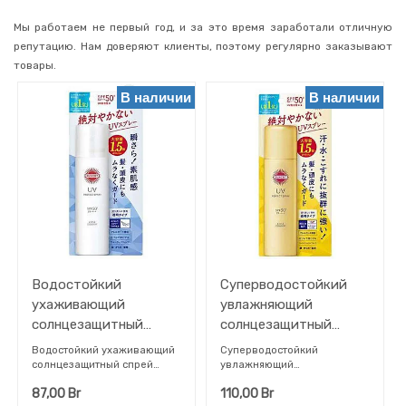
Бренд
Мы работаем не первый год, и за это время заработали отличную
репутацию. Нам доверяют клиенты, поэтому регулярно заказывают
товары.
В наличии
В наличии
Водостойкий
Суперводостойкий
ухаживающий
увлажняющий
солнцезащитный
солнцезащитный
спрей KOSE для лица,
спрей для лица, тела и
Водостойкий ухаживающий
Суперводостойкий
тела и волос SPF 50+
волос KOSE SPF 50+
солнцезащитный спрей
увлажняющий
"Suncut" для лица, тела и
солнцезащитный спрей
PA++++ 90 гр
PA++++ 90 гр
87,00
Br
110,00
Br
волос SPF 50+: невероятно
"Suncut" для лица, тела и