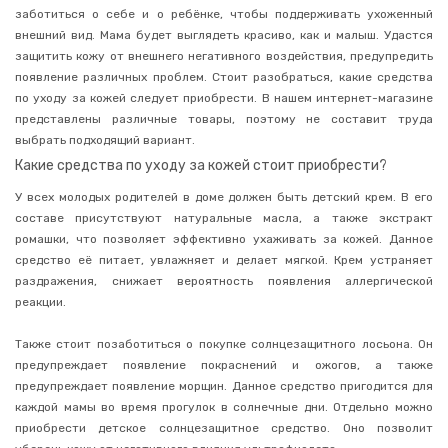
Гигиена
заботиться о себе и о ребёнке, чтобы поддерживать ухоженный
и
внешний вид. Мама будет выглядеть красиво, как и малыш. Удастся
уход
защитить кожу от внешнего негативного воздействия, предупредить
Средства
появление различных проблем. Стоит разобраться, какие средства
для
по уходу за кожей следует приобрести. В нашем интернет-магазине
мытья
детской
представлены различные товары, поэтому не составит труда
посуды
выбрать подходящий вариант.
Уход
Какие средства по уходу за кожей стоит приобрести?
за
кожей
У всех молодых родителей в доме должен быть детский крем. В его
Крема
составе присутствуют натуральные масла, а также экстракт
ромашки, что позволяет эффективно ухаживать за кожей. Данное
Присыпки
средство её питает, увлажняет и делает мягкой. Крем устраняет
Солнцезащитные
раздражения, снижает вероятность появления аллергической
средства
реакции.
Уход
за
Также стоит позаботиться о покупке солнцезащитного лосьона. Он
полостью
рта
предупреждает появление покраснений и ожогов, а также
предупреждает появление морщин. Данное средство пригодится для
Уход
за
каждой мамы во время прогулок в солнечные дни. Отдельно можно
волосами
приобрести детское солнцезащитное средство. Оно позволит