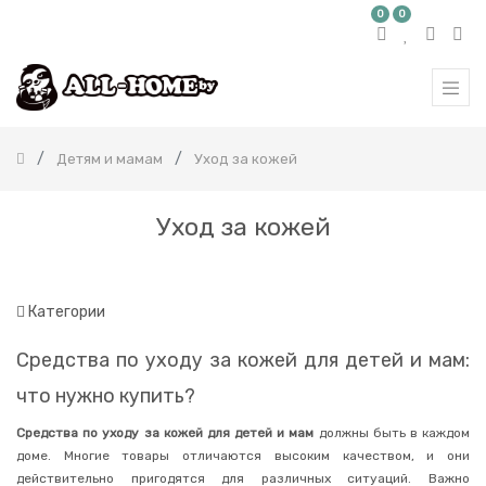
0
0
КАТЕГОРИЯ
ТОВАРОВ
Все
продукты
Детям и мамам
Уход за кожей
Бытовая
химия
Красота
Уход за кожей
и
здоровье
Детям
и
мамам
Категории
Товары
Средства по уходу за кожей для детей и мам:
для
кормления
что нужно купить?
Распашонки
Средства по уходу за кожей для детей и мам
должны быть в каждом
Средства
для
доме. Многие товары отличаются высоким качеством, и они
стирки
действительно пригодятся для различных ситуаций. Важно