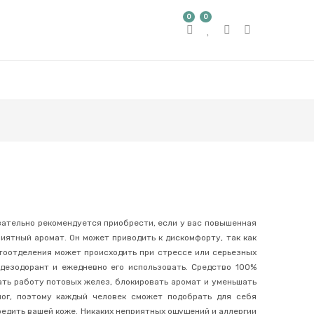
0
0
зательно рекомендуется приобрести, если у вас повышенная
иятный аромат. Он может приводить к дискомфорту, так как
отоотделения может происходить при стрессе или серьезных
 дезодорант и ежедневно его использовать. Средство 100%
ать работу потовых желез, блокировать аромат и уменьшать
ног, поэтому каждый человек сможет подобрать для себя
редить вашей коже. Никаких неприятных ощущений и аллергии