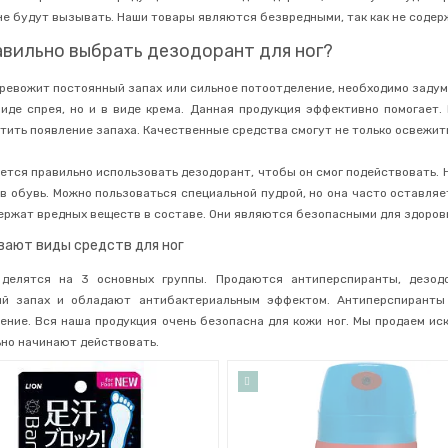
не будут вызывать. Наши товары являются безвредными, так как не соде
авильно выбрать дезодорант для ног?
тревожит постоянный запах или сильное потоотделение, необходимо задум
виде спрея, но и в виде крема. Данная продукция эффективно помогает.
тить появление запаха. Качественные средства смогут не только освежить
ется правильно использовать дезодорант, чтобы он смог подействовать. 
и в обувь. Можно пользоваться специальной пудрой, но она часто оставля
держат вредных веществ в составе. Они являются безопасными для здоро
вают виды средств для ног
 делятся на 3 основных группы. Продаются антиперспиранты, дезо
ый запах и обладают антибактериальным эффектом. Антиперспиранты
ение. Вся наша продукция очень безопасна для кожи ног. Мы продаем и
но начинают действовать.