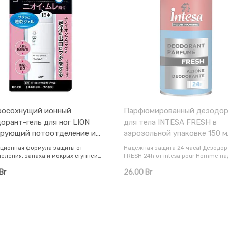
росохнущий ионный
Парфюмированный дезодор
орант-гель для ног LION
для тела INTESA FRESH в
рующий потоотделение и
аэрозольной упаковке 150 м
ятные запахи (аромат трав)
ционная формула защиты от
Надежная защита 24 часа! Дезодор
еления, запаха и мокрых ступней
FRESH 24h от intesa pour Homme н
рхмелкими ионами:
защищает от неприятного запаха т
Br
26,00
Br
ный компонент АСН блокирует
24 часов и дарит бодрящую свежест
ние жидкости в потовой железе,
Аромат характеризуется свежими
понент WAP создает
цитрусовыми нотами, которые гар
епроницаемую вуаль на коже и
сочетаются с теплыми нотами пачу
вает выделение пота наружу
ванили.
ный антибактериальный компонент
экстракт софоры, уничтожают
Дезодорант прошел дерматологич