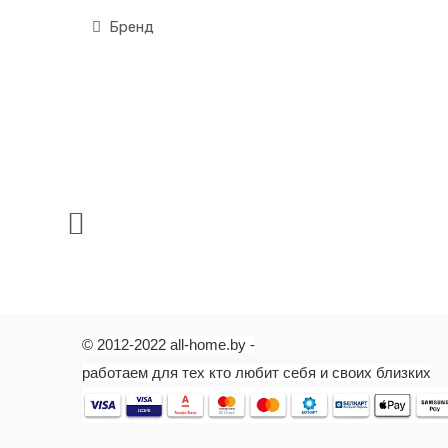
бактер
Гелева
Бренд
ионам г
раствор
подавл
непоср
предуп
и непри
липкую 
Не оста
обуви. 
рассчи
© 2012-2022 all-home.by -
работаем для тех кто любит себя и своих близких