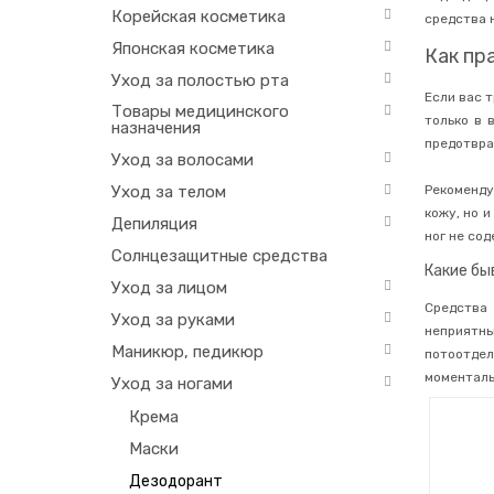
Корейская косметика
средства 
Японская косметика
Как пр
Уход за полостью рта
Если вас 
Товары медицинского
только в 
назначения
предотвра
Уход за волосами
Уход за телом
Рекоменду
кожу, но 
Депиляция
ног не со
Солнцезащитные средства
Какие бы
Уход за лицом
Средства
Уход за руками
неприятн
Маникюр, педикюр
потоотдел
моменталь
Уход за ногами
Крема
Маски
Дезодорант