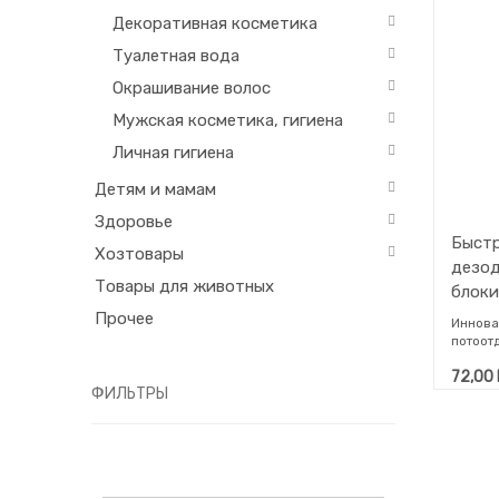
Декоративная косметика
Туалетная вода
Окрашивание волос
Мужская косметика, гигиена
Личная гигиена
Детям и мамам
Здоровье
Быст
Хозтовары
дезод
Товары для животных
блоки
непри
Прочее
Иннова
40 мл
потоотд
со све
72,00
1. ион
ФИЛЬТРЫ
выделе
2. ком
влагон
сдержи
3. ион
IPMP и 