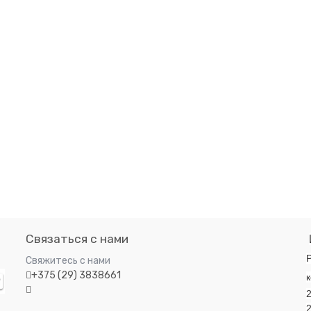
ии, вызывающие неприятный запах.
испытания.
я формула позволяет сверхмелким
лубоко проникать в поры кожи,
яться в потовых железах,
ять потоотделение и рост бактерий
едственно внутри пор,
реждая появление мокрых следов
ятного запаха. Гель не образует
пленку на коже, быстро высыхает.
вляет следов на носках, колготах и
С легким ароматом трав. Флакон
тан на 60 применений.
Связаться с нами
Р
Свяжитесь с нами
+375 (29) 3838661
к
2