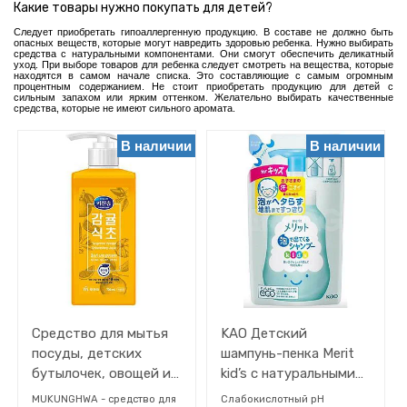
Здоровье
Какие товары нужно покупать для детей?
Хозтовары
Следует приобретать гипоаллергенную продукцию. В составе не должно быть
опасных веществ, которые могут навредить здоровью ребенка. Нужно выбирать
Товары
средства с натуральными компонентами. Они смогут обеспечить деликатный
уход. При выборе товаров для ребенка следует смотреть на вещества, которые
для
находятся в самом начале списка. Это составляющие с самым огромным
животных
процентным содержанием. Не стоит приобретать продукцию для детей с
сильным запахом или ярким оттенком. Желательно выбирать качественные
Прочее
средства, которые не имеют сильного аромата.
В наличии
В наличии
ФИЛЬТРЫ
Страна
Cредство для мытья
KAO Детский
посуды, детских
шампунь-пенка Merit
бутылочек, овощей и
kid’s с натуральными
фруктов MUKUNGHWA
экстрактами
MUKUNGHWA - средство для
Слабокислотный pH