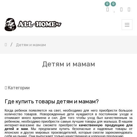
0
0
КАТЕГОРИЯ
ТОВАРОВ
Все
продукты
Детям и мамам
Бытовая
химия
Красота
Детям и мамам
и
здоровье
Детям
и
мамам
Категории
Товары
для
Где купить товары детям и мамам?
кормления
Когда ребенок появляется на свет, необходимо для него приобрести большое
Распашонки
количество товаров. Новорожденные дети нуждаются в постоянном уходе и
отнимают много времени и сил. Для того чтобы уход был качественным за
Средства
ребенком, необходимо приобрести самые лучшие товары для малыша. В нашем
интернет-магазине вы сможете приобрести
качественную продукцию для
для
детей и мам
. Мы предлагаем купить безопасные и надежные товары от
стирки
японских и других мировых производителей, которые смогли зарекомендовать
себя на рынке. Они выпускают только качественную и хорошую продукцию.