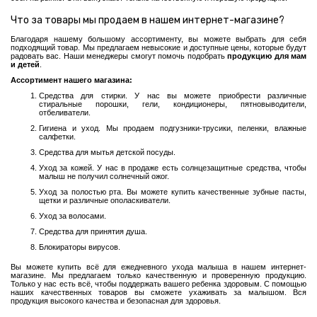
Гигиена
и
Что за товары мы продаем в нашем интернет-магазине?
уход
Благодаря нашему большому ассортименту, вы можете выбрать для себя
Средства
подходящий товар. Мы предлагаем невысокие и доступные цены, которые будут
радовать вас. Наши менеджеры смогут помочь подобрать
продукцию для мам
для
и детей
.
мытья
детской
Ассортимент нашего магазина:
посуды
Средства для стирки. У нас вы можете приобрести различные
стиральные порошки, гели, кондиционеры, пятновыводители,
Уход
отбеливатели.
за
Гигиена и уход. Мы продаем подгузники-трусики, пеленки, влажные
кожей
салфетки.
Уход
Средства для мытья детской посуды.
за
Уход за кожей. У нас в продаже есть солнцезащитные средства, чтобы
полостью
малыш не получил солнечный ожог.
рта
Уход за полостью рта. Вы можете купить качественные зубные пасты,
щетки и различные ополаскиватели.
Уход
за
Уход за волосами.
волосами
Средства для принятия душа.
Средства
Блокираторы вирусов.
для
купания
Вы можете купить всё для ежедневного ухода малыша в нашем интернет-
магазине. Мы предлагаем только качественную и проверенную продукцию.
Блокираторы
Только у нас есть всё, чтобы поддержать вашего ребенка здоровым. С помощью
наших качественных товаров вы сможете ухаживать за малышом. Вся
вирусов
продукция высокого качества и безопасная для здоровья.