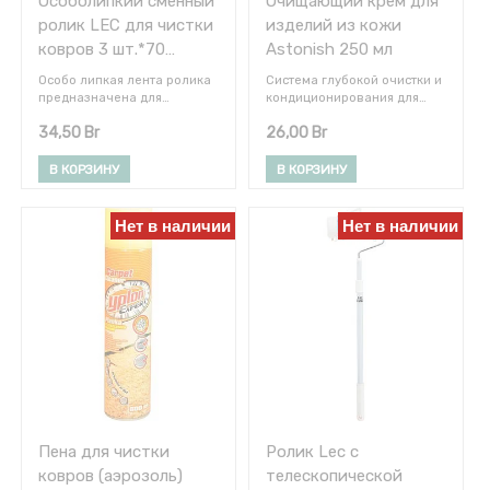
Оcоболипкий сменный
Очищающий крем для
Однако
ролик LEC для чистки
изделий из кожи
воздухопроницаемость
ковров 3 шт.*70
Astonish 250 мл
сохраняется.
листов
Особо липкая лента ролика
Система глубокой очистки и
Спрей, который прост в
предназначена для
кондиционирования для
использовании, подходит
максимально эффективного
изделий из кожи
для кожи, текстиля и
34,50
Br
26,00
Br
удаления загрязнений,
Очищает и питает,
высокотехнологичных
которые накапливаются в
предотвращает высыхание
тканей, таких как, софт- и
волокнах и неровностях
и растрескивание кожи.
В КОРЗИНУ
В КОРЗИНУ
хардшелл, синтетика,
ковров - пыль, крошки,
Продлевает срок службы
Sympathex®, Gore-Tex® и
волосы, шерсть домашних
изделий
мембранные ткани.
животных.
Восстанавливает
Нет в наличии
Нет в наличии
естественную красоту кожи
Идеально подходит для
стульев, сумочек и других
кожаных изделий
Пена для чистки
Ролик Lec с
ковров (аэрозоль)
телескопической