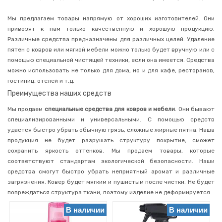
для
холодильников
Мы предлагаем товары напрямую от хороших изготовителей. Они
Освежители
привозят к нам только качественную и хорошую продукцию.
для
унитаза
Различные средства предназначены для различных целей. Удаление
пятен с ковров или мягкой мебели можно только будет вручную или с
Для
автомобиля
помощью специальной чистящей техники, если она имеется. Средства
можно использовать не только для дома, но и для кафе, ресторанов,
Средства
для
гостиниц, отелей и т.д.
дачного
Преимущества наших средств
туалета
Средства
Мы продаем
специальные средства для ковров и мебели
. Они бывают
против
специализированными и универсальными. С помощью средств
насекомых
удастся быстро убрать обычную грязь, сложные жирные пятна. Наша
Средства
продукция не будет разрушать структуру покрытие, сможет
для
сохранить яркость оттенков. Мы продаем товары, которые
ковров,
мебели
соответствуют стандартам экологической безопасности. Наши
средства смогут быстро убрать неприятный аромат и различные
Полироли
загрязнения. Ковер будет мягким и пушистым после чистки. Не будет
Пятновыводители,
повреждаться структура ткани, поэтому изделие не деформируется.
шампуни
Липкие
В наличии
В наличии
ролики