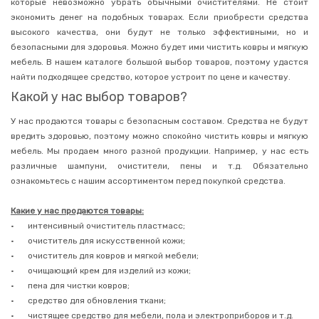
которые невозможно убрать обычными очистителями. Не стоит
для
экономить денег на подобных товарах. Если приобрести средства
бытовой
техники
высокого качества, они будут не только эффективными, но и
безопасными для здоровья. Можно будет ими чистить ковры и мягкую
Краска
для
мебель. В нашем каталоге большой выбор товаров, поэтому удастся
ткани
найти подходящее средство, которое устроит по цене и качеству.
Средства
Какой у нас выбор товаров?
для
посудомоечных
У нас продаются товары с безопасным составом. Средства не будут
машин
вредить здоровью, поэтому можно спокойно чистить ковры и мягкую
Средства
мебель. Мы продаем много разной продукции. Например, у нас есть
для
мытья
различные шампуни, очистители, пены и т.д. Обязательно
посуды
ознакомьтесь с нашим ассортиментом перед покупкой средства.
Средства
для
Какие у нас продаются товары:
чистки
•
интенсивный очиститель пластмасс;
стекол
и
•
очиститель для искусственной кожи;
зеркал
•
очиститель для ковров и мягкой мебели;
Освежители
•
очищающий крем для изделий из кожи;
воздуха
•
пена для чистки ковров;
Поглотители
•
средство для обновления ткани;
запаха
•
чистящее средство для мебели, пола и электроприборов и т.д.