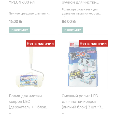
YPLON 600 мл
ручкой для чистки
ковров (усиленный),
Ролик предназначен для
70 листов
Пенное средство для чистки
удаления пыли из ковров,
ковров.
обшивки мягкой мебели,
16,00
Br
86,00
Br
Применение:
портьер и пр. Также
Пропылесосить, распылить
эффективно удаляет шерсть
средство по всей
животных, волосы, нитки,
В КОРЗИНУ
В КОРЗИНУ
поверхности, равномерно
крошки, очень мелкие
распределив пенку. Дать
предметы (бисер, скрепки и
высохнуть в течение часа.
пр.). Усиленное липкое
Нет в наличии
Нет в наличии
Затем пропылесосить еще
покрытие и перфорация для
раз.
отрывания использованных
Состав: 5% и более но не
листов. Набор состоит из
менее 15% алифатических
ролика с удерживающей
углеводородов, < 5%
ручкой, рулона листов и
неионогенные ПАВ,
кейса для хранения.
анионные ПАВ,
поликарбоксилиты,
фосфаты, отдушка, лимонен.
Ролик для чистки
Сменный ролик LEC
ковров LEC
для чистки ковров
(держатель + 1 блок
(липкий блок) 3 шт.*70
липкой ленты 70
листов