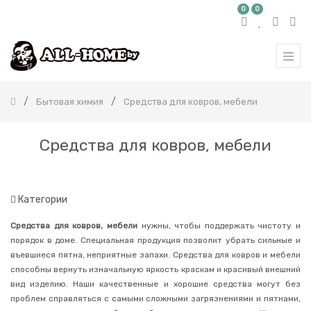
0
0
КАТЕГОРИЯ
ТОВАРОВ
Все
продукты
Бытовая химия
Средства для ковров, мебели
Бытовая
химия
Корейская
Средства для ковров, мебели
бытовая
химия
Японская
бытовая
химия
Категории
Средства
Средства для ковров, мебели
нужны, чтобы поддержать чистоту и
для
стирки
порядок в доме. Специальная продукция позволит убрать сильные и
въевшиеся пятна, неприятные запахи. Средства для ковров и мебели
Чистящие
средства
способны вернуть изначальную яркость краскам и красивый внешний
для
вид изделию. Наши качественные и хорошие средства могут без
дома
проблем справляться с самыми сложными загрязнениями и пятнами,
Средства